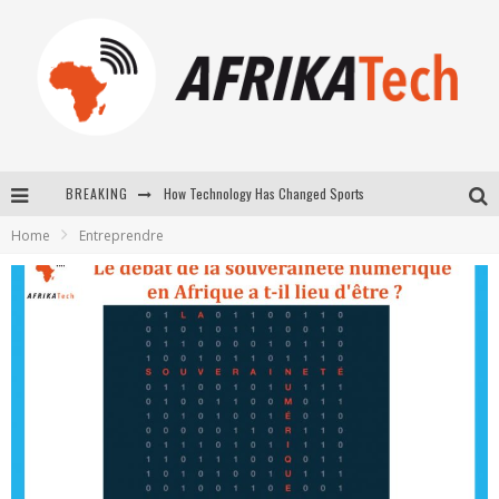
How Technology Has Changed Sports
BREAKING
E-COMMERCE: FOR TABASKI, AFRIMARKET AND LEBARA DELIVER SHEEP TO AFRICA VIA INTERNET
Home
Entreprendre
La Révolution Silencieuse : Quand Les Entrepreneurs Africains Décident de ne Plus se Taire
New to online sports betting? Consider These Tips to Play Your First Online Sports Betting Successfully