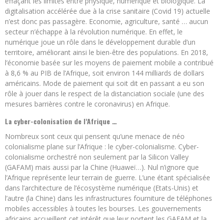
effaçant les limites entre physique, numérique et biologique. La
digitalisation accélérée due à la crise sanitaire (Covid 19) actuelle
n’est donc pas passagère. Economie, agriculture, santé … aucun
secteur n’échappe à la révolution numérique. En effet, le
numérique joue un rôle dans le développement durable d’un
territoire, améliorant ainsi le bien-être des populations. En 2018,
l’économie basée sur les moyens de paiement mobile a contribué
à 8,6 % au PIB de l’Afrique, soit environ 144 milliards de dollars
américains. Mode de paiement qui soit dit en passant a eu son
rôle à jouer dans le respect de la distanciation sociale (une des
mesures barrières contre le coronavirus) en Afrique.
La cyber-colonisation de l’Afrique …
Nombreux sont ceux qui pensent qu’une menace de néo
colonialisme plane sur l’Afrique : le cyber-colonialisme. Cyber-
colonialisme orchestré non seulement par la Silicon Valley
(GAFAM) mais aussi par la Chine (Huaweï…). Nul n’ignore que
l’Afrique représente leur terrain de guerre. L’une étant spécialisée
dans l’architecture de l’écosystème numérique (Etats-Unis) et
l’autre (la Chine) dans les infrastructures fourniture de téléphones
mobiles accessibles à toutes les bourses. Les gouvernements
africains accueillent cet intérêt que leur portent les GAFAM et la