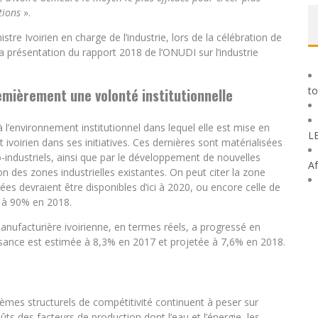
tions
».
e Ivoirien en charge de l’industrie, lors de la célébration de
 la présentation du rapport 2018 de l’ONUDI sur l’industrie
to
premièrement une volonté institutionnelle
à l’environnement institutionnel dans lequel elle est mise en
L
ivoirien dans ses initiatives. Ces dernières sont matérialisées
-industriels, ainsi que par le développement de nouvelles
Af
n des zones industrielles existantes. On peut citer la zone
s devraient être disponibles d’ici à 2020, ou encore celle de
e à 90% en 2018.
manufacturière ivoirienne, en termes réels, a progressé en
sance est estimée à 8,3% en 2017 et projetée à 7,6% en 2018.
èmes structurels de compétitivité continuent à peser sur
ûts des facteurs de production dont l’eau et l’énergie, les