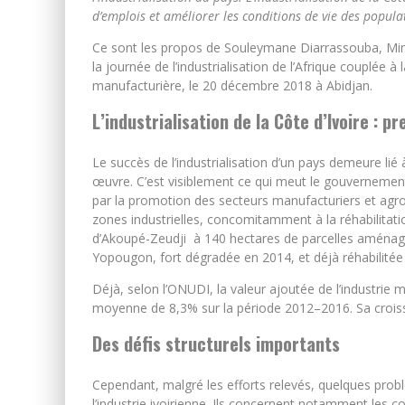
d’emplois et améliorer les conditions de vie des popula
Ce sont les propos de Souleymane Diarrassouba, Ministr
la journée de l’industrialisation de l’Afrique couplée à
manufacturière, le 20 décembre 2018 à Abidjan.
L’industrialisation de la Côte d’Ivoire : 
Le succès de l’industrialisation d’un pays demeure lié 
œuvre. C’est visiblement ce qui meut le gouvernement 
par la promotion des secteurs manufacturiers et agro
zones industrielles, concomitamment à la réhabilitatio
d’Akoupé-Zeudji à 140 hectares de parcelles aménagée
Yopougon, fort dégradée en 2014, et déjà réhabilité
Déjà, selon l’ONUDI, la valeur ajoutée de l’industrie 
moyenne de 8,3% sur la période 2012–2016. Sa crois
Des défis structurels importants
Cependant, malgré les efforts relevés, quelques probl
l’industrie ivoirienne. Ils concernent notamment les co