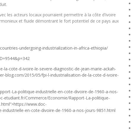
uit.
c les acteurs locaux pourraient permettre à la côte d’Ivoire
armonieux et fluide démontrant le fort potentiel de ce pays aux
ountries-undergoing-industrialization-in-africa-ethiopia/
rdID=9544&p=342
e-la-cote-d-ivoire-le-severe-diagnostic-de-jean-marie-ackah-
ver-blog.com/2015/05/fpi-l-industrialisation-de-la-cote-d-ivoire-
rt-La-politique-industrielle-en-cote-divoire-de-1960-a-nos-
doc-etudiant.fr/Commerce/Economie/Rapport-La-politique-
1.html”>https://www.doc-
industrielle-en-cote-divoire-de-1960-a-nos-jours-9851.html