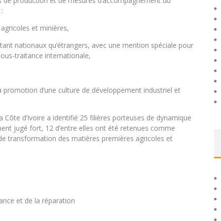
aires de production et de mesures d’accompagnement du
:
agricoles et minières,
s tant nationaux qu’étrangers, avec une mention spéciale pour
ous-traitance internationale,
a promotion d’une culture de développement industriel et
la Côte d’Ivoire a identifié 25 filières porteuses de dynamique
ement jugé fort, 12 d’entre elles ont été retenues comme
s de transformation des matières premières agricoles et
nce et de la réparation