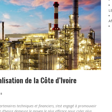
L
Af
alisation de la Côte d’Ivoire
re
artenaires techniques et financiers, s’est engagé à promouvoir
te d’Ivoire demeure le moyen le plus efficace pour créer plus