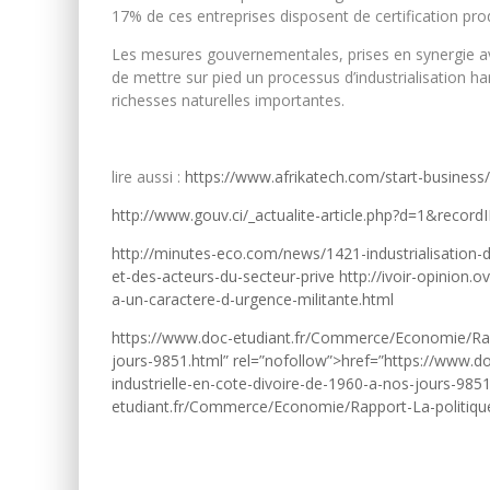
17% de ces entreprises disposent de certification prod
Les mesures gouvernementales, prises en synergie ave
de mettre sur pied un processus d’industrialisation h
richesses naturelles importantes.
lire aussi :
https://www.afrikatech.com/start-business/c
http://www.gouv.ci/_actualite-article.php?d=1&reco
http://minutes-eco.com/news/1421-industrialisation-d
et-des-acteurs-du-secteur-prive
http://ivoir-opinion.o
a-un-caractere-d-urgence-militante.html
https://www.doc-etudiant.fr/Commerce/Economie/Rappo
jours-9851.html” rel=”nofollow”>href=”https://www.
industrielle-en-cote-divoire-de-1960-a-nos-jours-985
etudiant.fr/Commerce/Economie/Rapport-La-politique-