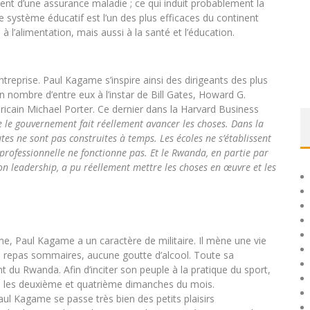
ient d’une assurance maladie ; ce qui induit probablement la
 système éducatif est l’un des plus efficaces du continent
l’alimentation, mais aussi à la santé et l’éducation.
reprise. Paul Kagame s’inspire ainsi des dirigeants des plus
on nombre d’entre eux à l’instar de Bill Gates, Howard G.
icain Michael Porter. Ce dernier dans la Harvard Business
e le gouvernement fait réellement avancer les choses.
Dans la
utes ne sont pas construites à temps. Les écoles ne s’établissent
professionnelle ne fonctionne pas. Et le Rwanda, en partie par
n leadership, a pu réellement mettre les choses en œuvre et les
e, Paul Kagame a un caractère de militaire. Il mène une vie
 repas sommaires, aucune goutte d’alcool. Toute sa
t du Rwanda. Afin d’inciter son peuple à la pratique du sport,
ali les deuxième et quatrième dimanches du mois.
aul Kagame se passe très bien des petits plaisirs