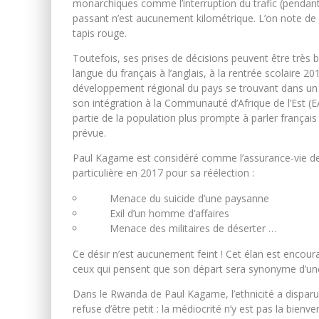
monarchiques comme l’interruption du trafic (pendant
passant n’est aucunement kilométrique. L’on note de
tapis rouge.
Toutefois, ses prises de décisions peuvent être très 
langue du français à l’anglais, à la rentrée scolaire 2
développement régional du pays se trouvant dans un 
son intégration à la Communauté d’Afrique de l’Est (
partie de la population plus prompte à parler français 
prévue.
Paul Kagame est considéré comme l’assurance-vie des 
particulière en 2017 pour sa réélection :
Menace du suicide d’une paysanne
Exil d’un homme d’affaires
Menace des militaires de déserter …
Ce désir n’est aucunement feint ! Cet élan est encour
ceux qui pensent que son départ sera synonyme d’un
Dans le Rwanda de Paul Kagame, l’ethnicité a disparu
refuse d’être petit : la médiocrité n’y est pas la bie