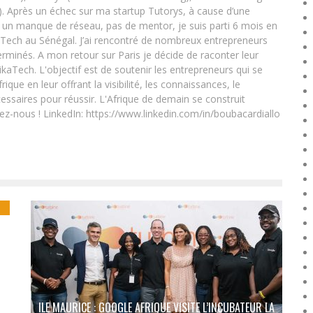
. Après un échec sur ma startup Tutorys, à cause d’une
un manque de réseau, pas de mentor, je suis parti 6 mois en
Tech au Sénégal. J’ai rencontré de nombreux entrepreneurs
rminés. A mon retour sur Paris je décide de raconter leur
ikaTech. L'objectif est de soutenir les entrepreneurs qui se
que en leur offrant la visibilité, les connaissances, le
essaires pour réussir. L'Afrique de demain se construit
ez-nous ! LinkedIn: https://www.linkedin.com/in/boubacardiallo
E
ILE MAURICE : GOOGLE AFRIQUE VISITE L’INCUBATEUR LA