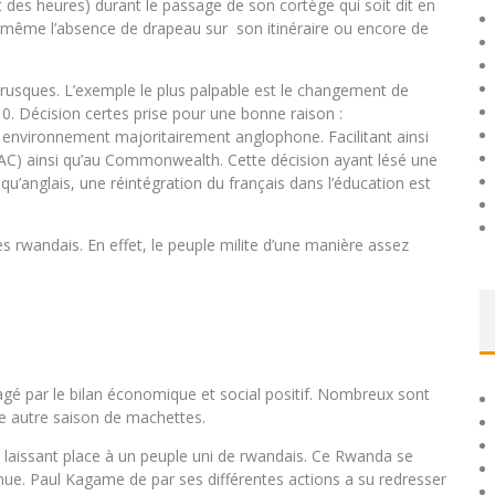
 des heures) durant le passage de son cortège qui soit dit en
 même l’absence de drapeau sur son itinéraire ou encore de
brusques. L’exemple le plus palpable est le changement de
010. Décision certes prise pour une bonne raison :
environnement majoritairement anglophone. Facilitant ainsi
EAC) ainsi qu’au Commonwealth. Cette décision ayant lésé une
qu’anglais, une réintégration du français dans l’éducation est
rwandais. En effet, le peuple milite d’une manière assez
agé par le bilan économique et social positif. Nombreux sont
e autre saison de machettes.
 laissant place à un peuple uni de rwandais. Ce Rwanda se
nvenue. Paul Kagame de par ses différentes actions a su redresser