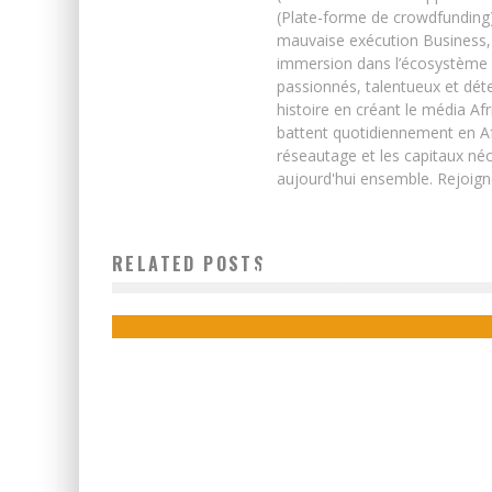
(Plate-forme de crowdfunding)
mauvaise exécution Business, 
immersion dans l’écosystème 
passionnés, talentueux et déte
histoire en créant le média Afr
battent quotidiennement en Afri
réseautage et les capitaux néc
aujourd'hui ensemble. Rejoign
DÉCOUVREZ CIROBOTICS: LA 1ÈRE STARTUP IVOIRIENN
QUI CONÇOIT DES EQUIPEMENTS RÉSEAU-
RELATED POSTS
INFORMATIQUES
Boubacar Diallo
August 18, 2015