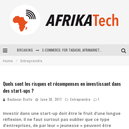
BREAKING
E-COMMERCE: FOR TABASKI, AFRIMARKET AND LEBARA DELIVER SHEEP TO AFRICA VIA INTERNET
Home
Entreprendre
La Révolution Silencieuse : Quand Les Entrepreneurs Africains Décident de ne Plus se Taire
New to online sports betting? Consider These Tips to Play Your First Online Sports Betting Successfully
Quels sont les risques et récompenses en investissant dans
How Technology Has Changed Sports
des start-ups ?
Boubacar Diallo
June 30, 2017
Entreprendre
1
Investir dans une start-up doit être le fruit d’une longue
réflexion. Il ne faut surtout pas oublier que ce type
d’entreprises, de par leur « jeunesse » peuvent être