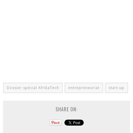
Dossier spécial AfrikaTech
entrepreneuriat
start-up
SHARE ON: