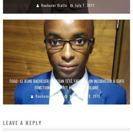
Boubacar Diallo
July 7, 2017
TOGO : LE JEUNE BACHELIER BENISSAN TÉTÉ, FABRIQUE UN INCUBATEUR À ŒUFS
FONCTIONNANT GRÂCE À L’ÉNERGIE SOLAIRE
Boubacar Diallo
September 18, 2018
LEAVE A REPLY