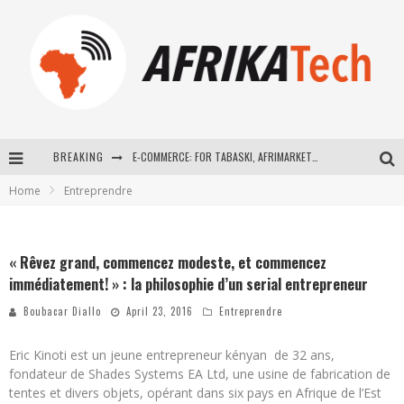
BREAKING
E-COMMERCE: FOR TABASKI, AFRIMARKET AND LEBARA DELIVER SHEEP TO AFRICA VIA INTERNET
Home
Entreprendre
La Révolution Silencieuse : Quand Les Entrepreneurs Africains Décident de ne Plus se Taire
New to online sports betting? Consider These Tips to Play Your First Online Sports Betting Successfully
« Rêvez grand, commencez modeste, et commencez
How Technology Has Changed Sports
immédiatement! » : la philosophie d’un serial entrepreneur
Boubacar Diallo
April 23, 2016
Entreprendre
Eric Kinoti est un jeune entrepreneur kényan de 32 ans,
fondateur de Shades Systems EA Ltd, une usine de fabrication de
tentes et divers objets, opérant dans six pays en Afrique de l’Est