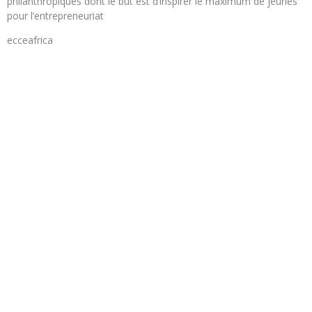
philanthropiques dont le but est d’inspirer le maximum de jeunes
pour l’entrepreneuriat
ecceafrica