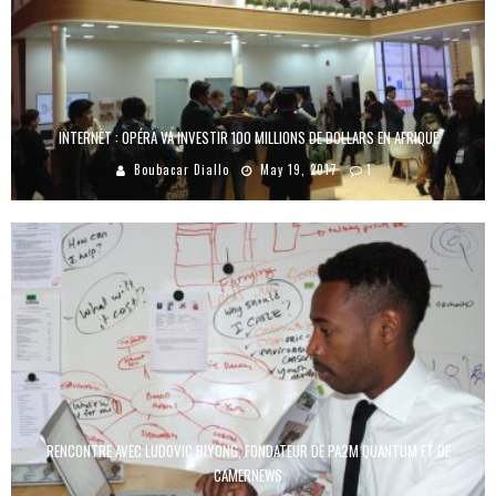
INTERNET : OPÉRA VA INVESTIR 100 MILLIONS DE DOLLARS EN AFRIQUE
Boubacar Diallo
May 19, 2017
1
RENCONTRE AVEC LUDOVIC BIYONG, FONDATEUR DE PA2M QUANTUM ET DE
CAMERNEWS