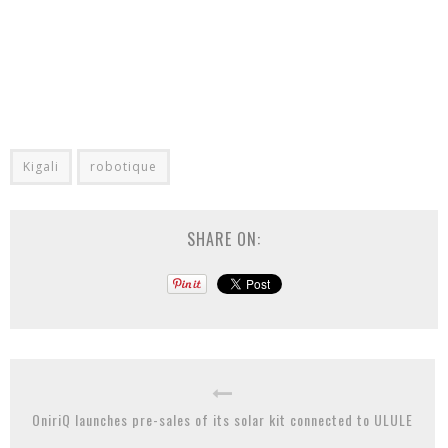
Kigali
robotique
SHARE ON:
OniriQ launches pre-sales of its solar kit connected to ULULE