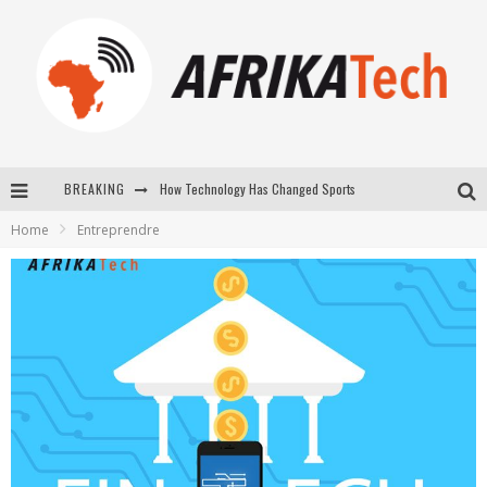
BREAKING
E-COMMERCE: FOR TABASKI, AFRIMARKET AND LEBARA DELIVER SHEEP TO AFRICA VIA INTERNET
Home
Entreprendre
La Révolution Silencieuse : Quand Les Entrepreneurs Africains Décident de ne Plus se Taire
New to online sports betting? Consider These Tips to Play Your First Online Sports Betting Successfully
How Technology Has Changed Sports