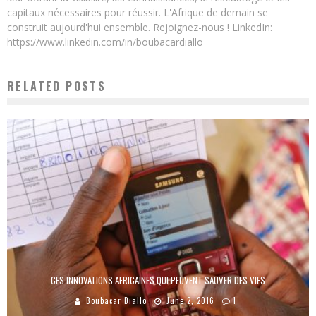
capitaux nécessaires pour réussir. L'Afrique de demain se
construit aujourd'hui ensemble. Rejoignez-nous ! LinkedIn:
https://www.linkedin.com/in/boubacardiallo
RELATED POSTS
CES INNOVATIONS AFRICAINES QUI PEUVENT SAUVER DES VIES
Boubacar Diallo
June 2, 2016
1