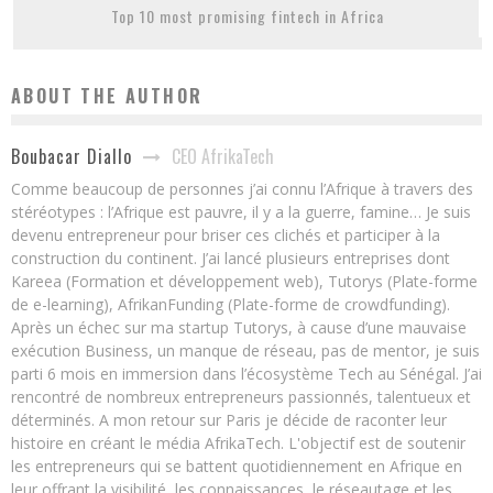
Top 10 most promising fintech in Africa
ABOUT THE AUTHOR
CEO AfrikaTech
Boubacar Diallo
Comme beaucoup de personnes j’ai connu l’Afrique à travers des
stéréotypes : l’Afrique est pauvre, il y a la guerre, famine… Je suis
devenu entrepreneur pour briser ces clichés et participer à la
construction du continent. J’ai lancé plusieurs entreprises dont
Kareea (Formation et développement web), Tutorys (Plate-forme
de e-learning), AfrikanFunding (Plate-forme de crowdfunding).
Après un échec sur ma startup Tutorys, à cause d’une mauvaise
exécution Business, un manque de réseau, pas de mentor, je suis
parti 6 mois en immersion dans l’écosystème Tech au Sénégal. J’ai
rencontré de nombreux entrepreneurs passionnés, talentueux et
déterminés. A mon retour sur Paris je décide de raconter leur
histoire en créant le média AfrikaTech. L'objectif est de soutenir
les entrepreneurs qui se battent quotidiennement en Afrique en
leur offrant la visibilité, les connaissances, le réseautage et les