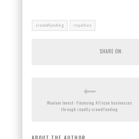
crowdfunding
royalties
SHARE ON:
Waalam Invest: Financing African businesses
through royalty crowdfunding
ABOUT THE AUTHOR