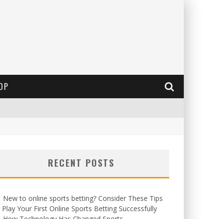
OP
RECENT POSTS
New to online sports betting? Consider These Tips
 Play Your First Online Sports Betting Successfully
How Technology Has Changed Sports