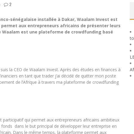
e
2
ranco-sénégalaise installée à Dakar,
Waalam Invest est
 permet aux entrepreneurs africains de présenter leurs
é de Waalam est une plateforme de crowdfunding basé
to
L
je suis la CEO de Waalam Invest. Après des études en finances à
Af
inanciers en tant que trader j’ai décidé de quitter mon poste
ppement de l’Afrique à travers ma plateforme de crowdfunding
participatif qui permet aux entrepreneurs africains ambitieux
s fonds dans le but principal de développer leur entreprise en
e africain. Dans le même temps, la plateforme permet aux