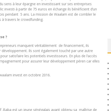
du sens à leur épargne en investissant sur ses entreprises
ic investi à partir de 75 euros en échange ils bénéficient d’un
 mois pendant 5 ans. La mission de Waalam est de combler le
s à travers le crowdfunding.
se ?
ntrepreneurs manquent véritablement de financement, ils
eur développement. Ils sont également touché par une autre
our satisfaire les potentiels investisseurs. En plus de
l’accès
compagnement pour assurer leur développement péren
car elles
é waalam invest en octobre 2016.
tif .Baba est un jeune sénégalais ayant obtenu sa maîtrise de