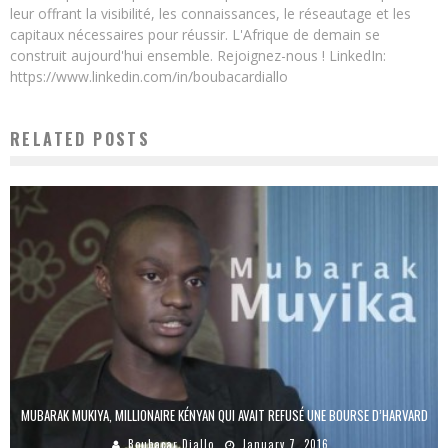
leur offrant la visibilité, les connaissances, le réseautage et les
capitaux nécessaires pour réussir. L'Afrique de demain se
construit aujourd'hui ensemble. Rejoignez-nous ! LinkedIn:
https://www.linkedin.com/in/boubacardiallo
RELATED POSTS
MUBARAK MUKIYA, MILLIONAIRE KÉNYAN QUI AVAIT REFUSÉ UNE BOURSE D’HARVARD
Boubacar Diallo
January 7, 2016