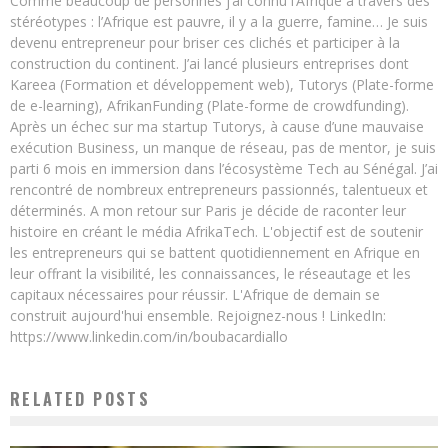
Comme beaucoup de personnes j’ai connu l’Afrique à travers des
stéréotypes : l’Afrique est pauvre, il y a la guerre, famine… Je suis
devenu entrepreneur pour briser ces clichés et participer à la
construction du continent. J’ai lancé plusieurs entreprises dont
Kareea (Formation et développement web), Tutorys (Plate-forme
de e-learning), AfrikanFunding (Plate-forme de crowdfunding).
Après un échec sur ma startup Tutorys, à cause d’une mauvaise
exécution Business, un manque de réseau, pas de mentor, je suis
parti 6 mois en immersion dans l’écosystème Tech au Sénégal. J’ai
rencontré de nombreux entrepreneurs passionnés, talentueux et
déterminés. A mon retour sur Paris je décide de raconter leur
histoire en créant le média AfrikaTech. L'objectif est de soutenir
les entrepreneurs qui se battent quotidiennement en Afrique en
leur offrant la visibilité, les connaissances, le réseautage et les
capitaux nécessaires pour réussir. L'Afrique de demain se
construit aujourd'hui ensemble. Rejoignez-nous ! LinkedIn:
https://www.linkedin.com/in/boubacardiallo
RELATED POSTS