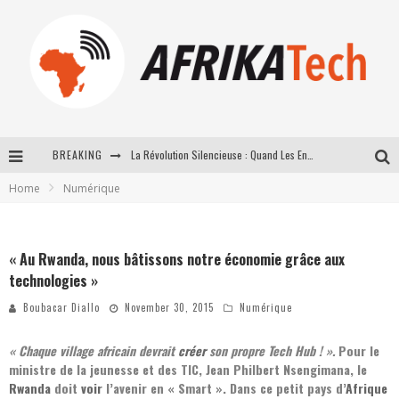
La Révolution Silencieuse : Quand Les Entrepreneurs Africains Décident de ne Plus se Taire
BREAKING
New to online sports betting? Consider These Tips to Play Your First Online Sports Betting Successfully
Home
Numérique
How Technology Has Changed Sports
E-COMMERCE: FOR TABASKI, AFRIMARKET AND LEBARA DELIVER SHEEP TO AFRICA VIA INTERNET
« Au Rwanda, nous bâtissons notre économie grâce aux
technologies »
Boubacar Diallo
November 30, 2015
Numérique
« Chaque village africain devrait
créer
son propre Tech Hub ! ».
Pour le
ministre de la jeunesse et des TIC, Jean Philbert Nsengimana, le
Rwanda
doit
voir
l’avenir en « Smart ». Dans ce petit pays d’
Afrique