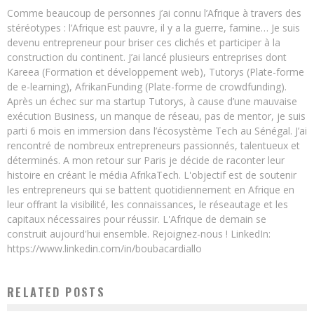
Comme beaucoup de personnes j’ai connu l’Afrique à travers des
stéréotypes : l’Afrique est pauvre, il y a la guerre, famine… Je suis
devenu entrepreneur pour briser ces clichés et participer à la
construction du continent. J’ai lancé plusieurs entreprises dont
Kareea (Formation et développement web), Tutorys (Plate-forme
de e-learning), AfrikanFunding (Plate-forme de crowdfunding).
Après un échec sur ma startup Tutorys, à cause d’une mauvaise
exécution Business, un manque de réseau, pas de mentor, je suis
parti 6 mois en immersion dans l’écosystème Tech au Sénégal. J’ai
rencontré de nombreux entrepreneurs passionnés, talentueux et
déterminés. A mon retour sur Paris je décide de raconter leur
histoire en créant le média AfrikaTech. L'objectif est de soutenir
les entrepreneurs qui se battent quotidiennement en Afrique en
leur offrant la visibilité, les connaissances, le réseautage et les
capitaux nécessaires pour réussir. L'Afrique de demain se
construit aujourd'hui ensemble. Rejoignez-nous ! LinkedIn:
https://www.linkedin.com/in/boubacardiallo
RELATED POSTS
LE MAROC BÂTIT LA PLUS GRANDE CENTRALE SOLAIRE DU MONDE