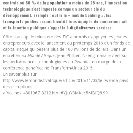
centrale où 60 % de la
population
a moins de 25 ans, l’innovation
technologique s’est imposée comme un secteur clé du
développement. Exemple : outre le « mobile banking », les
transports
publics seront bientôt tous équipés de connexions wifi
et la fonction publique s’apprête à
digitaliser
ses
services.
Côté start-up, le ministère des TIC a promis d’appuyer les jeunes
entrepreneurs avec le lancement au printemps 2016 d’un fonds de
capital-risque qui pèsera plus de 100 millions de dollars. Dans un
entretien au
Monde Afrique
, Jean Philbert Nsengimana revient sur
les performances technologiques du Rwanda, en marge de la
conférence panafricaine TransformAfrica 2015.
En savoir plus sur
http://www.lemonde.fr/afrique/article/2015/11/03/le-rwanda-pays-
des-disruptions-
africaines_4801967_3212.html#YjiuY3MKec5MBfQ8.99