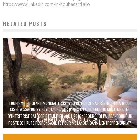
https://www.linkedin.com/in/boubacardiallo
RELATED POSTS
TOURISME : LE GÉANT MONDIAL TRUSTYOU RENFORCE SA PRÉSENCE EN AFRIQUE
CISSÉ AÏSSATOU SY SÈYE, LAURÉATE DU PRIX D’EXCELLENCE DU MEILLEUR CHEF
AUSTRALE
D’ENTREPRISE CATÉGORIE FEMME EN AOÛT 2016 : “POURQUOI J’AI ABANDONNÉ UN
Boubacar Diallo
April 20, 2017
POSTE DE HAUTE RESPONSABILITÉ POUR ME LANCER DANS L’ENTREPRENEURIAT”
Boubacar Diallo
March 16, 2017