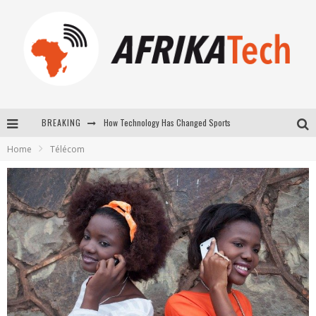
BREAKING
E-COMMERCE: FOR TABASKI, AFRIMARKET AND LEBARA DELIVER SHEEP TO AFRICA VIA INTERNET
Home
Télécom
La Révolution Silencieuse : Quand Les Entrepreneurs Africains Décident de ne Plus se Taire
New to online sports betting? Consider These Tips to Play Your First Online Sports Betting Successfully
How Technology Has Changed Sports