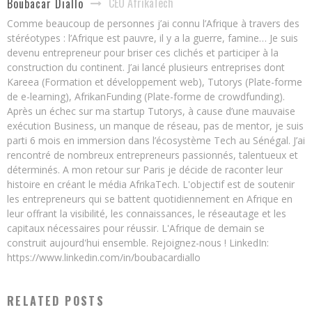
CEO AfrikaTech
Boubacar Diallo
Comme beaucoup de personnes j’ai connu l’Afrique à travers des
stéréotypes : l’Afrique est pauvre, il y a la guerre, famine… Je suis
devenu entrepreneur pour briser ces clichés et participer à la
construction du continent. J’ai lancé plusieurs entreprises dont
Kareea (Formation et développement web), Tutorys (Plate-forme
de e-learning), AfrikanFunding (Plate-forme de crowdfunding).
Après un échec sur ma startup Tutorys, à cause d’une mauvaise
exécution Business, un manque de réseau, pas de mentor, je suis
parti 6 mois en immersion dans l’écosystème Tech au Sénégal. J’ai
rencontré de nombreux entrepreneurs passionnés, talentueux et
déterminés. A mon retour sur Paris je décide de raconter leur
histoire en créant le média AfrikaTech. L'objectif est de soutenir
les entrepreneurs qui se battent quotidiennement en Afrique en
leur offrant la visibilité, les connaissances, le réseautage et les
capitaux nécessaires pour réussir. L'Afrique de demain se
construit aujourd'hui ensemble. Rejoignez-nous ! LinkedIn:
https://www.linkedin.com/in/boubacardiallo
RELATED POSTS