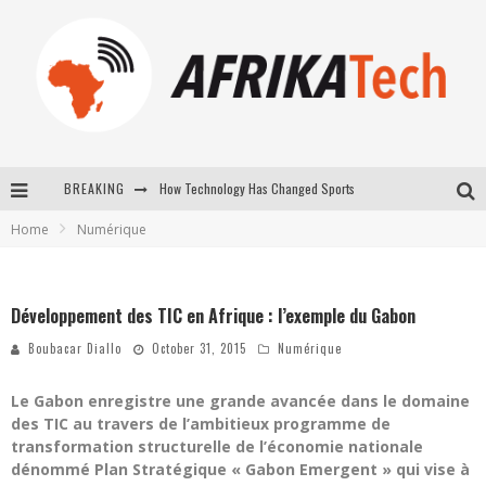
How Technology Has Changed Sports
BREAKING
E-COMMERCE: FOR TABASKI, AFRIMARKET AND LEBARA DELIVER SHEEP TO AFRICA VIA INTERNET
Home
Numérique
La Révolution Silencieuse : Quand Les Entrepreneurs Africains Décident de ne Plus se Taire
New to online sports betting? Consider These Tips to Play Your First Online Sports Betting Successfully
Développement des TIC en Afrique : l’exemple du Gabon
Boubacar Diallo
October 31, 2015
Numérique
Le Gabon enregistre une grande avancée dans le domaine
des TIC au travers de l’ambitieux programme de
transformation structurelle de l’économie nationale
dénommé Plan Stratégique « Gabon Emergent » qui vise à