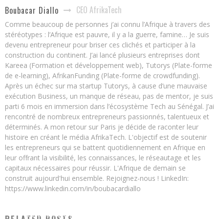
CEO AfrikaTech
Boubacar Diallo
Comme beaucoup de personnes j’ai connu l’Afrique à travers des
stéréotypes : l’Afrique est pauvre, il y a la guerre, famine… Je suis
devenu entrepreneur pour briser ces clichés et participer à la
construction du continent. J’ai lancé plusieurs entreprises dont
Kareea (Formation et développement web), Tutorys (Plate-forme
de e-learning), AfrikanFunding (Plate-forme de crowdfunding).
Après un échec sur ma startup Tutorys, à cause d’une mauvaise
exécution Business, un manque de réseau, pas de mentor, je suis
parti 6 mois en immersion dans l’écosystème Tech au Sénégal. J’ai
rencontré de nombreux entrepreneurs passionnés, talentueux et
déterminés. A mon retour sur Paris je décide de raconter leur
histoire en créant le média AfrikaTech. L'objectif est de soutenir
les entrepreneurs qui se battent quotidiennement en Afrique en
leur offrant la visibilité, les connaissances, le réseautage et les
capitaux nécessaires pour réussir. L'Afrique de demain se
construit aujourd'hui ensemble. Rejoignez-nous ! LinkedIn:
https://www.linkedin.com/in/boubacardiallo
CE QUE LES REQUÊTES GOOGLE DISENT DES AFRICAINS ANGLOPHONES ET