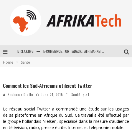
BREAKING
E-COMMERCE: FOR TABASKI, AFRIMARKET AND LEBARA DELIVER SHEEP TO AFRICA VIA INTERNET
Home
Santé
La Révolution Silencieuse : Quand Les Entrepreneurs Africains Décident de ne Plus se Taire
New to online sports betting? Consider These Tips to Play Your First Online Sports Betting Successfully
Comment les Sud-Africains utilisent Twitter
How Technology Has Changed Sports
Boubacar Diallo
June 24, 2015
Santé
1
Le réseau social Twitter a commandé une étude sur les usages
de sa plateforme en Afrique du Sud. Ce travail a été effectué par
le groupe hollandais Nielsen, spécialisé dans la mesure d’audience
en télévision, radio, presse écrite, Internet et téléphonie mobile.