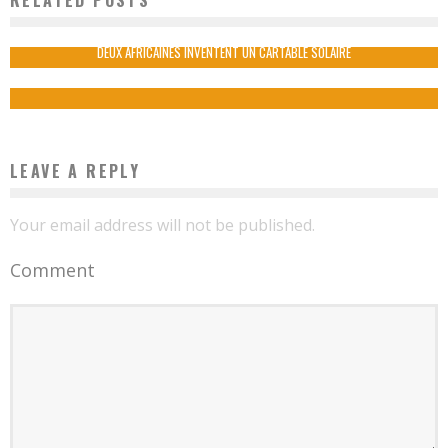
RELATED POSTS
FRANCOPHONES
Boubacar Diallo
June 24, 2015
DEUX AFRICAINES INVENTENT UN CARTABLE SOLAIRE
Boubacar Diallo
October 12, 2015
LEAVE A REPLY
Your email address will not be published.
Comment