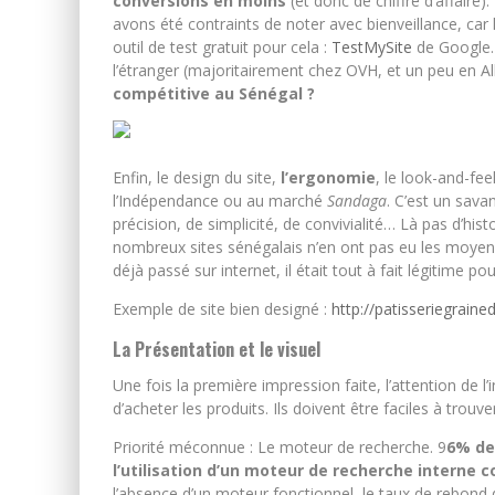
conversions en moins
(et donc de chiffre d’affaire)
avons été contraints de noter avec bienveillance, car
outil de test gratuit pour cela :
TestMySite
de Google. 
l’étranger (majoritairement chez OVH, et un peu en 
compétitive au Sénégal ?
Enfin, le design du site,
l’ergonomie
, le look-and-fee
l’Indépendance ou au marché
Sandaga
. C’est un sava
précision, de simplicité, de convivialité… Là pas d’histo
nombreux sites sénégalais n’en ont pas eu les moyens
déjà passé sur internet, il était tout à fait légitime po
Exemple de site bien designé :
http://patisseriegrain
La Présentation et le visuel
Une fois la première impression faite, l’attention de l
d’acheter les produits. Ils doivent être faciles à trouve
Priorité méconnue : Le moteur de recherche. 9
6% de
l’utilisation d’un moteur de recherche interne 
l’absence d’un moteur fonctionnel, le taux de rebon