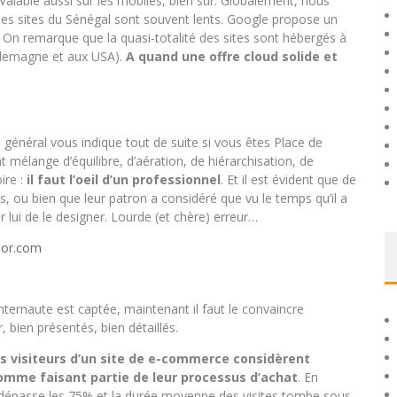
. Valable aussi sur les mobiles, bien sûr. Globalement, nous
 les sites du Sénégal sont souvent lents. Google propose un
On remarque que la quasi-totalité des sites sont hébergés à
Allemagne et aux USA).
A quand une offre cloud solide et
l général vous indique tout de suite si vous êtes Place de
nt mélange d’équilibre, d’aération, de hiérarchisation, de
ire :
il faut l’oeil d’un professionnel
. Et il est évident que de
, ou bien que leur patron a considéré que vu le temps qu’il a
ur lui de le designer. Lourde (et chère) erreur…
edor.com
’internaute est captée, maintenant il faut le convaincre
r, bien présentés, bien détaillés.
s visiteurs d’un site de e-commerce considèrent
comme faisant partie de leur processus d’achat
. En
d dépasse les 75% et la durée moyenne des visites tombe sous