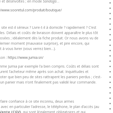
e et désinvoltes ; en mode
Sandaga
…
//www.sooretul.com/produit/boutique/
ite est-il sérieux ? Livre-t-il à domicile ? rapidement ? C’est
. Délais et coûts de livraison doivent apparaître le plus tôt
sées ; idéalement dès la fiche produit. Or nous avons vu de
dernier moment (mauvaise surprise), et pire encore, qui
 à vous livrer (vous verrez bien…).
son :
https://www.jumia.sn/
mme Jumia par exemple l’a bien compris. Coûts et délais sont
urent l’acheteur même après son achat. Inquiétudes et
noter que bien peu de sites rattrapent les paniers perdus ; c’est-
li un panier mais n’ont finalement pas validé leur commande.
de faire confiance à ce site inconnu, deux armes
vec en particulier l’adresse, le téléphone, le plan d’accès (au
Vente (CGV)
, qui sont légalement obligatoires et qui