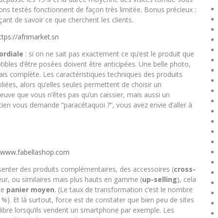
s testés fonctionnent de façon très limitée. Bonus précieux :
nt de savoir ce que cherchent les clients.
ttps://afrimarket.sn
ordiale
: si on ne sait pas exactement ce qu’est le produit que
bles d’être posées doivent être anticipées. Une belle photo,
mais complète. Les caractéristiques techniques des produits
iées, alors qu’elles seules permettent de choisir un
reuve que vous n’êtes pas qu’un caissier, mais aussi un
en vous demande “paracétaquoi ?”, vous avez envie d’aller à
//www.fabellashop.com
ésenter des produits complémentaires, des accessoires (
cross-
leur, ou similaires mais plus hauts en gamme (
up-selling
), cela
le
panier moyen
. (Le taux de transformation c’est le nombre
1%). Et là surtout, force est de constater que bien peu de sites
ibre lorsqu’ils vendent un smartphone par exemple. Les