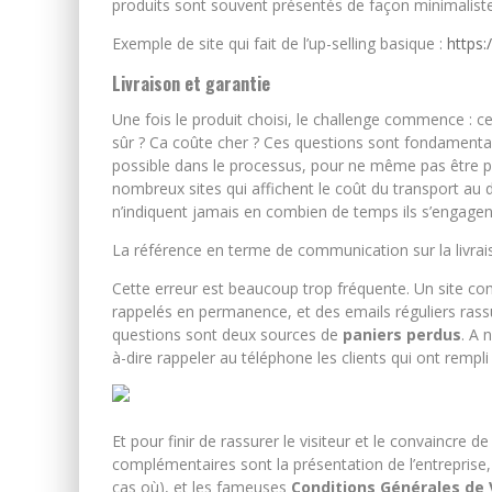
produits sont souvent présentés de façon minimalist
Exemple de site qui fait de l’up-selling basique :
https:
Livraison et garantie
Une fois le produit choisi, le challenge commence : ce s
sûr ? Ca coûte cher ? Ces questions sont fondamentales
possible dans le processus, pour ne même pas être po
nombreux sites qui affichent le coût du transport au 
n’indiquent jamais en combien de temps ils s’engagent
La référence en terme de communication sur la livrai
Cette erreur est beaucoup trop fréquente. Un site co
rappelés en permanence, et des emails réguliers rass
questions sont deux sources de
paniers perdus
. A 
à-dire rappeler au téléphone les clients qui ont remp
Et pour finir de rassurer le visiteur et le convaincre 
complémentaires sont la présentation de l’entreprise, a
cas où), et les fameuses
Conditions Générales de 