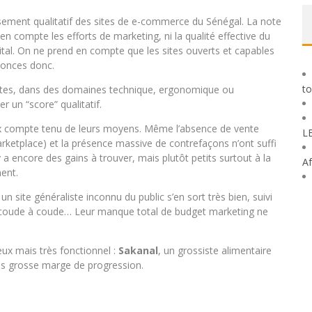
lassement qualitatif des sites de e-commerce du Sénégal. La note
n compte les efforts de marketing, ni la qualité effective du
igital. On ne prend en compte que les sites ouverts et capables
nnonces donc.
to
ites, dans des domaines technique, ergonomique ou
r un “score” qualitatif.
eux compte tenu de leurs moyens. Même l’absence de vente
L
ketplace) et la présence massive de contrefaçons n’ont suffi
 a encore des gains à trouver, mais plutôt petits surtout à la
Af
ent.
, un site généraliste inconnu du public s’en sort très bien, suivi
coude à coude… Leur manque total de budget marketing ne
ux mais très fonctionnel :
Sakanal
, un grossiste alimentaire
très grosse marge de progression.