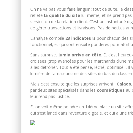
On ne va pas vous faire languir : tout de suite, le c
reflète
la qualité du site
lui-même, et ne prend pas e
service ou de la relation client. C’est un instantané d
de gérer transactions et livraisons. Pas de petites a
L’analyse compile
23 indicateurs
pour chacun des s
fonctionnel, et qui sont ensuite pondérés pour attribue
Sans surprise,
Jumia arrive en tête
. Et c’est heur
croisées (trop avancées pour les marchands d’une mar
à les détrôner. Tout a été pensé, léché, optimisé… Il y
lumière de l’amateurisme des sites du bas du classem
Mais c’est ensuite que les surprises arrivent :
Calaoo
par deux sites spécialisés dans les
cosmétiques
au 
leur rend pas justice.
Et on voit même poindre en 14ème place un site affre
qui s’est lancé dans l’aventure digitale, et qui a une 