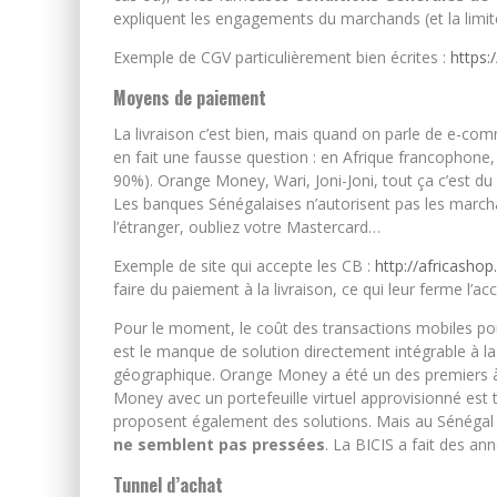
expliquent les engagements du marchands (et la limite
Exemple de CGV particulièrement bien écrites :
https
Moyens de paiement
La livraison c’est bien, mais quand on parle de e-co
en fait une fausse question : en Afrique francophone
90%). Orange Money, Wari, Joni-Joni, tout ça c’est du d
Les banques Sénégalaises n’autorisent pas les marchan
l’étranger, oubliez votre Mastercard…
Exemple de site qui accepte les CB :
http://africashop
faire du paiement à la livraison, ce qui leur ferme l’acc
Pour le moment, le coût des transactions mobiles pou
est le manque de solution directement intégrable à l
géographique. Orange Money a été un des premiers à 
Money avec un portefeuille virtuel approvisionné est t
proposent également des solutions. Mais au Sénégal se
ne semblent pas pressées
. La BICIS a fait des an
Tunnel d’achat