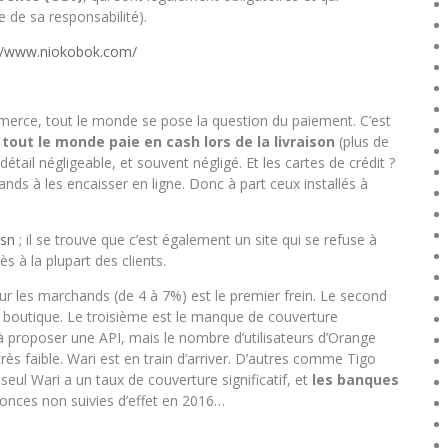
 de sa responsabilité).
://www.niokobok.com/
mmerce, tout le monde se pose la question du paiement. C’est
,
tout le monde paie en cash lors de la livraison
(plus de
étail négligeable, et souvent négligé. Et les cartes de crédit ?
ds à les encaisser en ligne. Donc à part ceux installés à
.sn
; il se trouve que c’est également un site qui se refuse à
ès à la plupart des clients.
r les marchands (de 4 à 7%) est le premier frein. Le second
a boutique. Le troisième est le manque de couverture
proposer une API, mais le nombre d’utilisateurs d’Orange
rès faible. Wari est en train d’arriver. D’autres comme Tigo
ul Wari a un taux de couverture significatif, et
les banques
nonces non suivies d’effet en 2016…