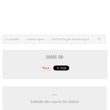
Ecobank
numérique
technologie numerique
TIC
SHARE ON:
Ecobank sets course for digital