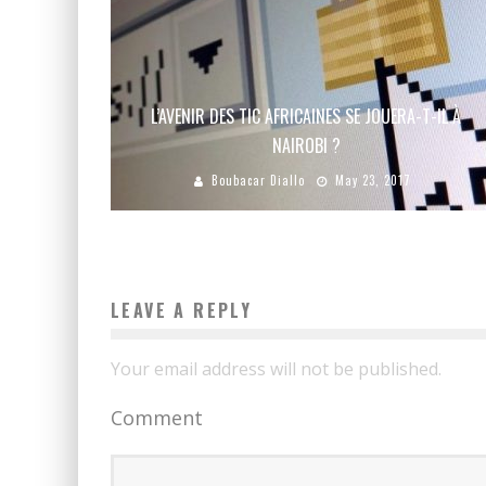
L’AVENIR DES TIC AFRICAINES SE JOUERA-T-IL À
NAIROBI ?
Boubacar Diallo
May 23, 2017
LEAVE A REPLY
Your email address will not be published.
Comment