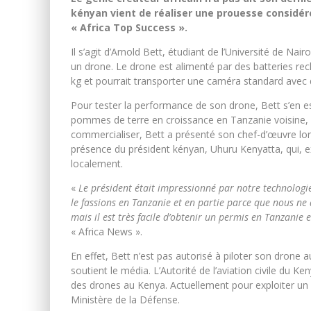
kényan vient de réaliser une prouesse considé
« Africa Top Success ».
Il s’agit d’Arnold Bett, étudiant de l’Université de Nai
un drone. Le drone est alimenté par des batteries re
kg et pourrait transporter une caméra standard avec 
Pour tester la performance de son drone, Bett s’en es
pommes de terre en croissance en Tanzanie voisine, i
commercialiser, Bett a présenté son chef-d’œuvre lors
présence du président kényan, Uhuru Kenyatta, qui, expli
localement.
«
Le président était impressionné par notre technologie
le fassions en Tanzanie et en partie parce que nous ne 
mais il est très facile d’obtenir un permis en Tanzanie et
« Africa News ».
En effet, Bett n’est pas autorisé à piloter son drone a
soutient le média. L’Autorité de l’aviation civile du Ke
des drones au Kenya. Actuellement pour exploiter un d
Ministère de la Défense.