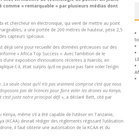
ré comme « remarquable » par plusieurs médias dont
robi et chercheur en électronique, qui vient de mettre au point
chargeables, a une portée de 200 mètres de hauteur, pèse 2,5
des capteurs spéciaux.
to
t déjà servi pour recueillir des données précieuses sur des
nforme « Africa Top Success ». Avec l’ambition de le
L
 d’une exposition d’innovations récentes à Nairobi, en
que-t-il, était surpris qu’il ne puisse pas faire voler l’engin
Af
. La seule chose qu’il n’a pas vraiment comprise c’est que nous
disposons pas de licences pour faire voler les drones au Kenya,
 c’est juste notre principal défi
», a déclaré Bett, cité par
u Kenya, même s’il a été capable de l’utiliser en Tanzanie,
nya (KCAA) devrait rédiger des règlements régissant l’utilisation
rone, il faut obtenir une autorisation de la KCAA et du