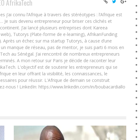
EO AfrikaTech
ai connu l’Afrique à travers des stéréotypes : l’Afrique est
e… Je suis devenu entrepreneur pour briser ces clichés et
 continent. J’ai lancé plusieurs entreprises dont Kareea
eb), Tutorys (Plate-forme de e-learning), AfrikanFunding
. Après un échec sur ma startup Tutorys, à cause d’une
un manque de réseau, pas de mentor, je suis parti 6 mois en
Tech au Sénégal. J’ai rencontré de nombreux entrepreneurs
rminés. A mon retour sur Paris je décide de raconter leur
ikaTech. L'objectif est de soutenir les entrepreneurs qui se
que en leur offrant la visibilité, les connaissances, le
essaires pour réussir. L'Afrique de demain se construit
ez-nous ! LinkedIn: https://www.linkedin.com/in/boubacardiallo