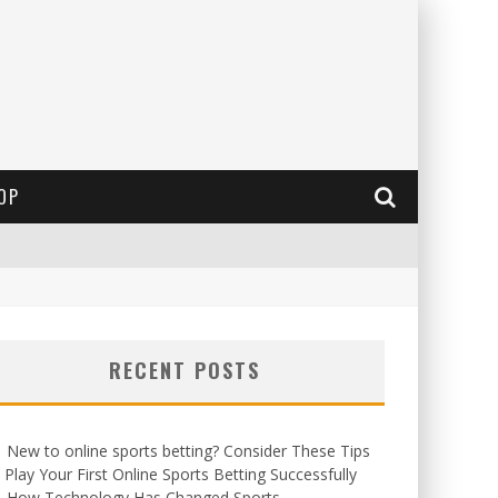
OP
RECENT POSTS
New to online sports betting? Consider These Tips
 Play Your First Online Sports Betting Successfully
How Technology Has Changed Sports