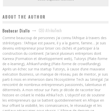
ABOUT THE AUTHOR
CEO AfrikaTech
Boubacar Diallo
Comme beaucoup de personnes j’ai connu l’Afrique à travers des
stéréotypes : l’Afrique est pauvre, il y a la guerre, famine… Je suis
devenu entrepreneur pour briser ces clichés et participer à la
construction du continent. J’ai lancé plusieurs entreprises dont
Kareea (Formation et développement web), Tutorys (Plate-forme
de e-learning), AfrikanFunding (Plate-forme de crowdfunding).
Après un échec sur ma startup Tutorys, à cause d’une mauvaise
exécution Business, un manque de réseau, pas de mentor, je suis
parti 6 mois en immersion dans l’écosystème Tech au Sénégal. J’ai
rencontré de nombreux entrepreneurs passionnés, talentueux et
déterminés. A mon retour sur Paris je décide de raconter leur
histoire en créant le média AfrikaTech. L'objectif est de soutenir
les entrepreneurs qui se battent quotidiennement en Afrique en
leur offrant la visibilité, les connaissances, le réseautage et les
capitaux nécessaires pour réussir. L'Afrique de demain se