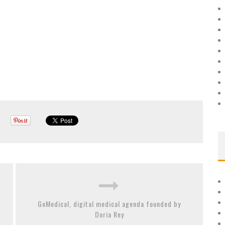
GoMedical, digital medical agenda founded by
Doria Rey