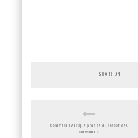
SHARE ON:
Comment l’Afrique profite du retour des
cerveaux ?