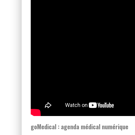
goMedical : agenda médical numérique