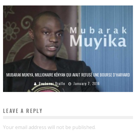
MUBARAK MUKIYA, MILLIONAIRE KÉNYAN QUI AVAIT REFUSÉ UNE BOURSE D’HARVARD
Boubacar Diallo
January 7, 2016
LEAVE A REPLY
Your email address will not be published.