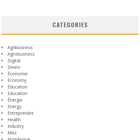
CATEGORIES
Agribusiness
Agrobusiness
Digital
Divers
Économie
Economy
Éducation
Education
Énergie
Energy
Entreprendre
Health
Industry
Misc
Numérique