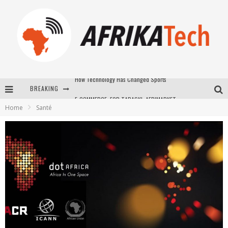
BREAKING
E-COMMERCE: FOR TABASKI, AFRIMARKET AND LEBARA DELIVER SHEEP TO AFRICA VIA INTERNET
Home
Santé
La Révolution Silencieuse : Quand Les Entrepreneurs Africains Décident de ne Plus se Taire
New to online sports betting? Consider These Tips to Play Your First Online Sports Betting Successfully
How Technology Has Changed Sports