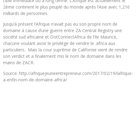
cible immédiate ou à long terme. L’Afrique est actuellement le
2ème continent le plus peuplé du monde après l’Asie avec 1,216
milliards de personnes.
Jusqu’à présent l’Afrique n’avait pas eu son propre nom de
domaine à cause d’une guerre entre ZA Central Registry une
société sud africaine et DotConnectAfrica de l’Ile Maurice,
chacune voulant avoir le privilège de vendre le .africa aux
particuliers. Mais la cour suprême de Californie vient de rendre
son verdict et a finalement mis le nom de domaine dans les
mains de ZACR.
Source: http://afriquejeuneentrepreneur.com/2017/02/19/lafrique-
a-enfin-nom-de-domaine-africa/