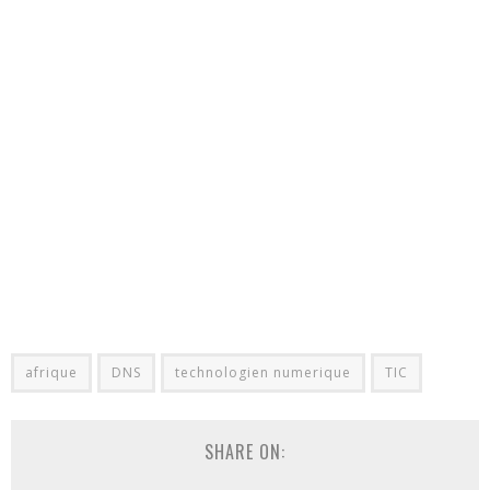
afrique
DNS
technologien numerique
TIC
SHARE ON: