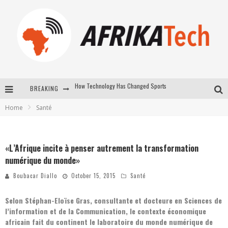
BREAKING
E-COMMERCE: FOR TABASKI, AFRIMARKET AND LEBARA DELIVER SHEEP TO AFRICA VIA INTERNET
Home
Santé
La Révolution Silencieuse : Quand Les Entrepreneurs Africains Décident de ne Plus se Taire
New to online sports betting? Consider These Tips to Play Your First Online Sports Betting Successfully
«L’Afrique incite à penser autrement la transformation
How Technology Has Changed Sports
numérique du monde»
Boubacar Diallo
October 15, 2015
Santé
Selon Stéphan-Eloïse Gras, consultante et docteure en Sciences de
l’information et de la Communication, le contexte économique
africain fait du continent le laboratoire du monde numérique de