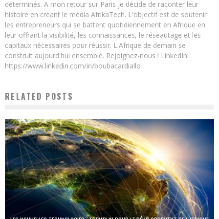
déterminés. A mon retour sur Paris je décide de raconter leur
histoire en créant le média AfrikaTech. L'objectif est de soutenir
les entrepreneurs qui se battent quotidiennement en Afrique en
leur offrant la visibilité, les connaissances, le réseautage et les
capitaux nécessaires pour réussir. L'Afrique de demain se
construit aujourd'hui ensemble. Rejoignez-nous ! LinkedIn:
https://www.linkedin.com/in/boubacardiallo
RELATED POSTS