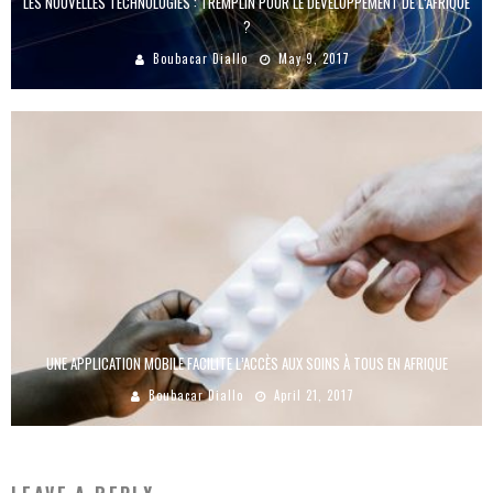
LES NOUVELLES TECHNOLOGIES : TREMPLIN POUR LE DÉVELOPPEMENT DE L’AFRIQUE
?
Boubacar Diallo
May 9, 2017
UNE APPLICATION MOBILE FACILITE L’ACCÈS AUX SOINS À TOUS EN AFRIQUE
Boubacar Diallo
April 21, 2017