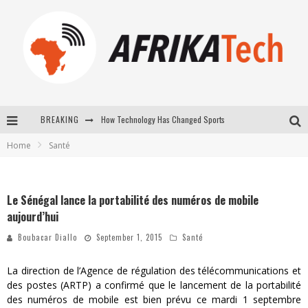
How Technology Has Changed Sports
BREAKING
E-COMMERCE: FOR TABASKI, AFRIMARKET AND LEBARA DELIVER SHEEP TO AFRICA VIA INTERNET
Home
Santé
La Révolution Silencieuse : Quand Les Entrepreneurs Africains Décident de ne Plus se Taire
Le Sénégal lance la portabilité des numéros de mobile
New to online sports betting? Consider These Tips to Play Your First Online Sports Betting Successfully
aujourd’hui
Boubacar Diallo
September 1, 2015
Santé
La direction de l’Agence de régulation des télécommunications et
des postes (ARTP) a confirmé que le lancement de la portabilité
des numéros de mobile est bien prévu ce mardi 1 septembre