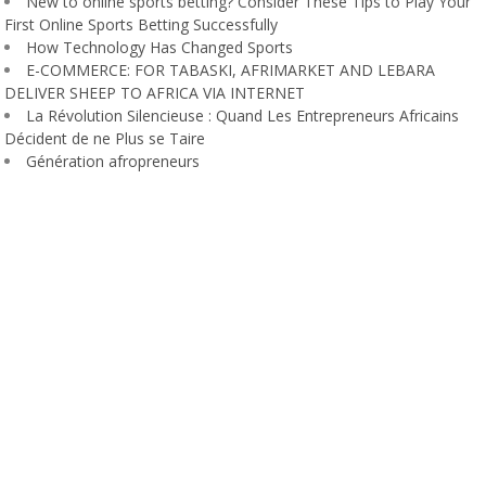
New to online sports betting? Consider These Tips to Play Your
First Online Sports Betting Successfully
How Technology Has Changed Sports
E-COMMERCE: FOR TABASKI, AFRIMARKET AND LEBARA
DELIVER SHEEP TO AFRICA VIA INTERNET
La Révolution Silencieuse : Quand Les Entrepreneurs Africains
Décident de ne Plus se Taire
Génération afropreneurs