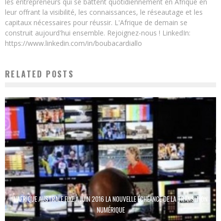
les entrepreneurs qui se battent quotidiennement en Afrique en
leur offrant la visibilité, les connaissances, le réseautage et les
capitaux nécessaires pour réussir. L'Afrique de demain se
construit aujourd'hui ensemble. Rejoignez-nous ! LinkedIn:
https://www.linkedin.com/in/boubacardiallo
RELATED POSTS
L’AFRIQUE AUSTRALE FIXE À JUIN 2016 LA NOUVELLE ÉCHÉANCE DE LA TRANSITION
NUMÉRIQUE