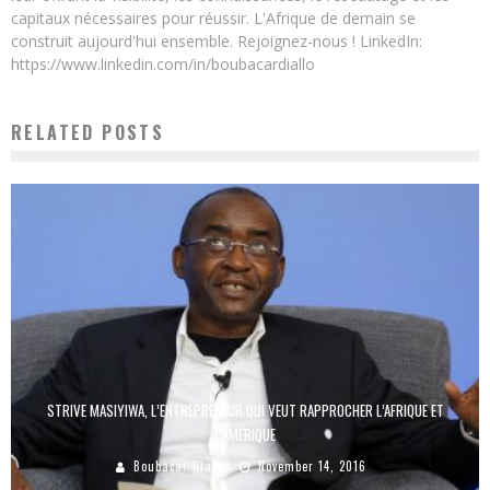
capitaux nécessaires pour réussir. L'Afrique de demain se
construit aujourd'hui ensemble. Rejoignez-nous ! LinkedIn:
https://www.linkedin.com/in/boubacardiallo
RELATED POSTS
STRIVE MASIYIWA, L’ENTREPRENEUR QUI VEUT RAPPROCHER L’AFRIQUE ET
L’AMÉRIQUE
Boubacar Diallo
November 14, 2016