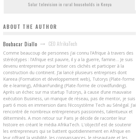
Solar television in rural households in Kenya
ABOUT THE AUTHOR
CEO AfrikaTech
Boubacar Diallo
Comme beaucoup de personnes j’ai connu l’Afrique à travers des
stéréotypes : l’Afrique est pauvre, il y a la guerre, famine… Je suis
devenu entrepreneur pour briser ces clichés et participer à la
construction du continent. J’ai lancé plusieurs entreprises dont
Kareea (Formation et développement web), Tutorys (Plate-forme
de e-learning), AfrikanFunding (Plate-forme de crowdfunding).
Après un échec sur ma startup Tutorys, à cause d’une mauvaise
exécution Business, un manque de réseau, pas de mentor, je suis
parti 6 mois en immersion dans l’écosystème Tech au Sénégal. J’ai
rencontré de nombreux entrepreneurs passionnés, talentueux et
déterminés. A mon retour sur Paris je décide de raconter leur
histoire en créant le média AfrikaTech. L'objectif est de soutenir
les entrepreneurs qui se battent quotidiennement en Afrique en
leur offrant la visibilité, les connaissances, le réseautage et les