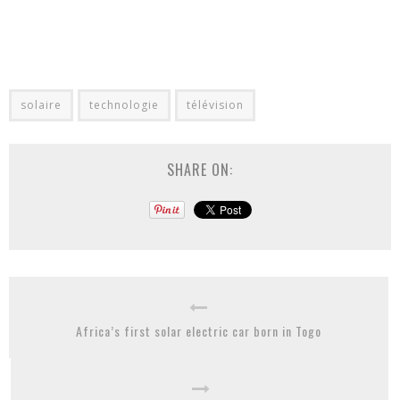
solaire
technologie
télévision
SHARE ON:
Africa’s first solar electric car born in Togo