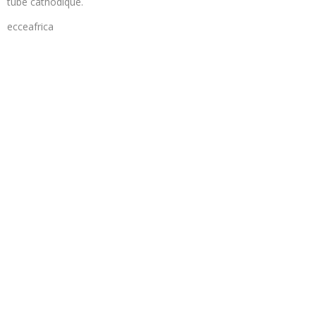
tube cathodique.
ecceafrica