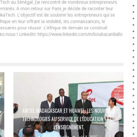
Tech au Sénégal. J’ai rencontré de nombreux entrepreneurs
rminés. A mon retour sur Paris je décide de raconter leur
ikaTech. L'objectif est de soutenir les entrepreneurs qui se
que en leur offrant la visibilité, les connaissances, le
essaires pour réussir. L'Afrique de demain se construit
ez-nous ! LinkedIn: https://www.linkedin.com/in/boubacardiallo
AIRTEL MADAGASCAR ET HUAWEI : LES NOUVELLES
TECHNOLOGIES AU SERVICE DE L’ÉDUCATION ET DE
L’ENSEIGNEMENT
Boubacar Diallo
July 8, 2015