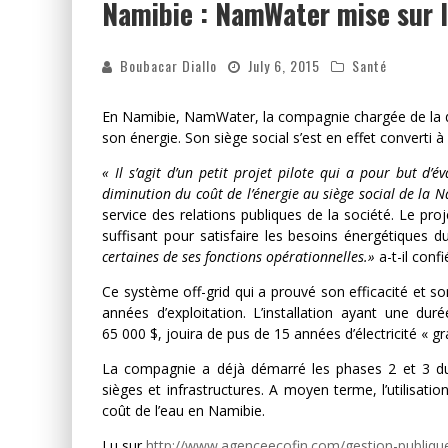
Namibie : NamWater mise sur l
Boubacar Diallo
July 6, 2015
Santé
En Namibie, NamWater, la compagnie chargée de la dis
son énergie. Son siège social s’est en effet converti à 
« Il s’agit d’un petit projet pilote qui a pour but d’év
diminution du coût de l’énergie au siège social de la
service des relations publiques de la société. Le pro
suffisant pour satisfaire les besoins énergétiques d
certaines de ses fonctions opérationnelles.»
a-t-il conf
Ce système off-grid qui a prouvé son efficacité et so
années d’exploitation. L’installation ayant une du
65 000 $, jouira de pus de 15 années d’électricité « gra
La compagnie a déjà démarré les phases 2 et 3 du 
sièges et infrastructures. A moyen terme, l’utilisati
coût de l’eau en Namibie.
Lu sur
http://www.agenceecofin.com/gestion-publiqu