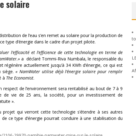
e solaire
tribution de l’eau s’en remet au solaire pour la production de
to
ce type d’énergie dans le cadre d’un projet pilote.
aluer l’efficacité et l’efficience de cette technologie en terme de
L
 NamWater.»
a déclaré Tommi-Riva Numbala, le responsable du
jet régénère actuellement jusqu’à 34 KWh d’énergie, ce qui est
Af
u siège.
« NamWater utilise déjà l’énergie solaire pour remplir
ié à
The Economist
.
n respect de l’environnement sera rentabilisé au bout de 7 à 9
rée de vie de 25 ans, la société, pour un investissement de
tuite ».
projet qui verront cette technologie s’étendre à ses autres
on de ce type d’énergie pourrait conduire à une stabilisation du
e/2106-29970-namibie-namwater-mise-sur-le-solaire