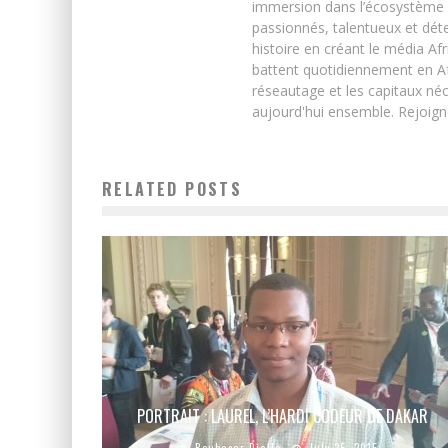
immersion dans l’écosystème 
passionnés, talentueux et déte
histoire en créant le média Afr
battent quotidiennement en Afri
réseautage et les capitaux néc
aujourd'hui ensemble. Rejoign
RELATED POSTS
PORTRAIT : LAUREL, L’HARDI CODEUR DE DAKAR
Boubacar Diallo
July 25, 2015