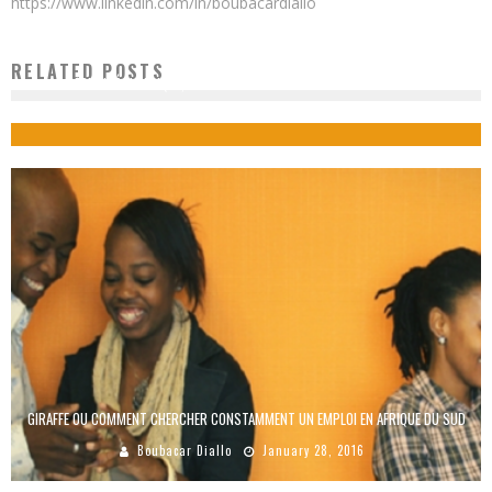
https://www.linkedin.com/in/boubacardiallo
RELATED POSTS
SÉCURITÉ : L’AFRIQUE, UN LABORATOIRE POUR DE NOUVELLES TIC ?
Boubacar Diallo
October 17, 2015
GIRAFFE OU COMMENT CHERCHER CONSTAMMENT UN EMPLOI EN AFRIQUE DU SUD
Boubacar Diallo
January 28, 2016