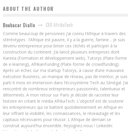
ABOUT THE AUTHOR
CEO AfrikaTech
Boubacar Diallo
Comme beaucoup de personnes j’ai connu l’Afrique à travers des
stéréotypes : l’Afrique est pauvre, il y a la guerre, famine… Je suis
devenu entrepreneur pour briser ces clichés et participer à la
construction du continent. J’ai lancé plusieurs entreprises dont
Kareea (Formation et développement web), Tutorys (Plate-forme
de e-learning), AfrikanFunding (Plate-forme de crowdfunding).
Après un échec sur ma startup Tutorys, à cause d’une mauvaise
exécution Business, un manque de réseau, pas de mentor, je suis
parti 6 mois en immersion dans l’écosystème Tech au Sénégal. J’ai
rencontré de nombreux entrepreneurs passionnés, talentueux et
déterminés. A mon retour sur Paris je décide de raconter leur
histoire en créant le média AfrikaTech. L'objectif est de soutenir
les entrepreneurs qui se battent quotidiennement en Afrique en
leur offrant la visibilité, les connaissances, le réseautage et les
capitaux nécessaires pour réussir. L'Afrique de demain se
construit aujourd'hui ensemble. Rejoignez-nous ! LinkedIn: