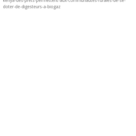
kenya-des-prets-permettent-aux-communautes-rurales-de-se-
doter-de-digesteurs-a-biogaz