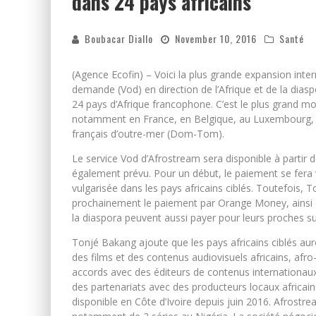
dans 24 pays africains
Boubacar Diallo
November 10, 2016
Santé
(Agence Ecofin) – Voici la plus grande expansion inte
demande (Vod) en direction de l’Afrique et de la diasp
24 pays d’Afrique francophone. C’est le plus grand 
notamment en France, en Belgique, au Luxembourg, en 
français d’outre-mer (Dom-Tom).
Le service Vod d’Afrostream sera disponible à partir
également prévu. Pour un début, le paiement se fera vi
vulgarisée dans les pays africains ciblés. Toutefois
prochainement le paiement par Orange Money, ainsi q
la diaspora peuvent aussi payer pour leurs proches su
Tonjé Bakang ajoute que les pays africains ciblés au
des films et des contenus audiovisuels africains, afro
accords avec des éditeurs de contenus internationaux
des partenariats avec des producteurs locaux africains t
disponible en Côte d’Ivoire depuis juin 2016. Afrost