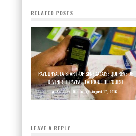
RELATED POSTS
PAYDUNYA, LA START-UP SÉNÉGALAISE QUI RÊVE DE
DEVENIR LE PAYPAL D’AFRIQUE DE L’OUEST
Boubacar Diallo
August 17, 2016
LEAVE A REPLY