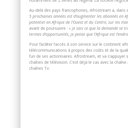
notamment de 2 séries au Nigéria. La société négoci
Au-delà des pays francophones, Afrostream a, dans sa
5 prochaines années est d’augmenter les abonnés en Afri
potentiel en Afrique de l’Ouest et du Centre, sur les 
avant de poursuivre :
« je sais ce que la demande se t
termes d’opportunités, je pense que l’Afrique est l’end
Pour faciliter l’accès à son service sur le continent a
télécommunications à propos des coûts et de la qual
l’un de ses actionnaires. Afrostream, et va s’appuyer sur
chaînes de télévision. C’est déjà le cas avec la chaî
chaînes Tv.