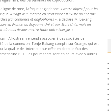
e également des partenariats de coproduction.
 ligne de mire, l’Afrique anglophone.
« Notre objectif pour les
que. Il s’agit d’un marché en croissance : il existe un énorme
marchés francophones et anglophones »
, a déclaré M. Bakang,
rouve en France, au Royaume-Uni et aux Etats-Unis, mais en
roit où nous devons mettre toute notre énergie. »
fricain, Afrostream entend s’associer à des sociétés de
ité de la connexion. Tonjé Bakang compte sur Orange, qui est
 la qualité de l’Internet pour offrir en direct le flux des
ne américaine BET. Les pourparlers sont en cours avec 5 autres