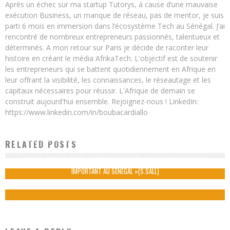
Après un échec sur ma startup Tutorys, à cause d’une mauvaise
exécution Business, un manque de réseau, pas de mentor, je suis
parti 6 mois en immersion dans l’écosystème Tech au Sénégal. J’ai
rencontré de nombreux entrepreneurs passionnés, talentueux et
déterminés. A mon retour sur Paris je décide de raconter leur
histoire en créant le média AfrikaTech. L'objectif est de soutenir
les entrepreneurs qui se battent quotidiennement en Afrique en
leur offrant la visibilité, les connaissances, le réseautage et les
capitaux nécessaires pour réussir. L'Afrique de demain se
construit aujourd'hui ensemble. Rejoignez-nous ! LinkedIn:
https://www.linkedin.com/in/boubacardiallo
SÉNÉGAL TIC CONCOURS 55H : ECO-N’HOMME REMPORTE LE PREMIER PRIX DE LA
RELATED POSTS
MEILLEURE APPLICATION
SÉNÉGAL-TECHNOLOGIES: « L’ÉCONOMIE NUMÉRIQUE EST DEVENUE UN PAN
Boubacar Diallo
September 24, 2015
IMPORTANT AU SÉNÉGAL »(S.SALL)
Boubacar Diallo
November 13, 2015