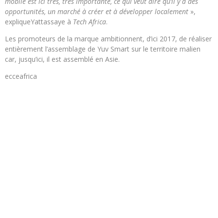
mobile est ici très, très importante, ce qui veut dire qu’il y a des
opportunités, un marché à créer et à développer localement
»,
expliqueYattassaye à
Tech Africa
.
Les promoteurs de la marque ambitionnent, d’ici 2017, de réaliser
entièrement l’assemblage de Yuv Smart sur le territoire malien
car, jusqu’ici, il est assemblé en Asie.
ecceafrica