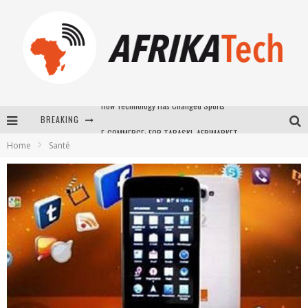
BREAKING
E-COMMERCE: FOR TABASKI, AFRIMARKET AND LEBARA DELIVER SHEEP TO AFRICA VIA INTERNET
Home
Santé
La Révolution Silencieuse : Quand Les Entrepreneurs Africains Décident de ne Plus se Taire
New to online sports betting? Consider These Tips to Play Your First Online Sports Betting Successfully
How Technology Has Changed Sports