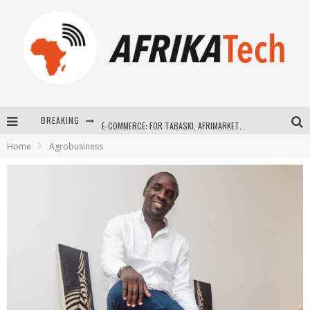
BREAKING
E-COMMERCE: FOR TABASKI, AFRIMARKET AND LEBARA DELIVER SHEEP TO AFRICA VIA INTERNET
Home
Agrobusiness
La Révolution Silencieuse : Quand Les Entrepreneurs Africains Décident de ne Plus se Taire
New to online sports betting? Consider These Tips to Play Your First Online Sports Betting Successfully
How Technology Has Changed Sports