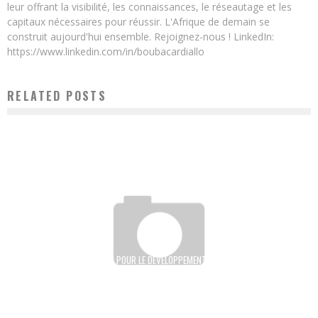
leur offrant la visibilité, les connaissances, le réseautage et les
capitaux nécessaires pour réussir. L'Afrique de demain se
construit aujourd'hui ensemble. Rejoignez-nous ! LinkedIn:
https://www.linkedin.com/in/boubacardiallo
RELATED POSTS
LE FONDS D’APPUI AFRICAIN POUR LE DÉVELOPPEMENT DE L’ENTREPRISE LANCERA
D’ICI 2018 UNE INITIATIVE POUR BOOSTER L’ENTREPRENEURIAT FÉMININ DANS
L’AGRICULTURE
Boubacar Diallo
September 24, 2017