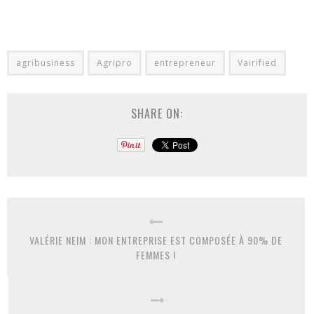
agribusiness
Agripro
entrepreneur
Vairified
SHARE ON:
VALÉRIE NEIM : MON ENTREPRISE EST COMPOSÉE À 90% DE
FEMMES !