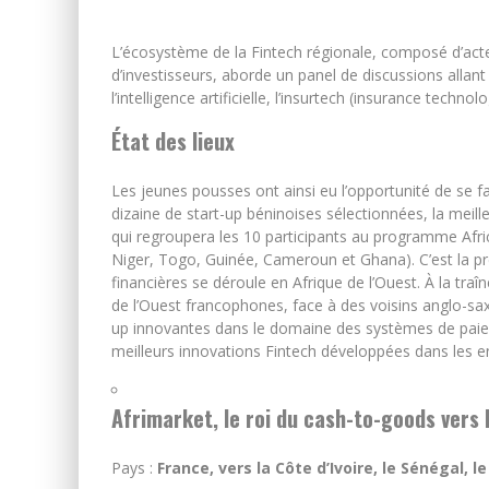
L’écosystème de la Fintech régionale, composé d’acte
d’investisseurs, aborde un panel de discussions allan
l’intelligence artificielle, l’insurtech (insurance techn
État des lieux
Les jeunes pousses ont ainsi eu l’opportunité de se fa
dizaine de start-up béninoises sélectionnées, la meill
qui regroupera les 10 participants au programme Afric
Niger, Togo, Guinée, Cameroun et Ghana). C’est la pre
financières se déroule en Afrique de l’Ouest. À la tr
de l’Ouest francophones, face à des voisins anglo-sa
up innovantes dans le domaine des systèmes de paieme
meilleurs innovations Fintech développées dans les e
Afrimarket, le roi du cash-to-goods vers 
Pays :
France, vers la Côte d’Ivoire, le Sénégal, l