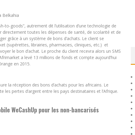
a Belkahia
sh-to-goods”, autrement dit l’utilisation d’une technologie de
er directement toutes les dépenses de santé, de scolarité et de
nger grâce à un système de bons d’achats. Le client se
et (supérettes, librairies, pharmacies, cliniques, etc.) et
nvoyer le bon d’achat. Le proche du client recevra alors un SMS
. Afrimarket a levé 13 millions de fonds et compte aujourd’hui
e Orange en 2015.
re la réception des bons d’achats pour les africains. Le
te les pertes d’argent entre les pays destinataires et l’Afrique.
mobile WeCashUp pour les non-bancarisés