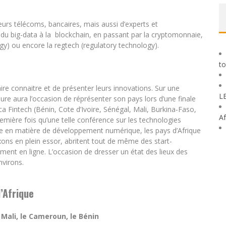
urs télécoms, bancaires, mais aussi d’experts et
t du big-data à la blockchain, en passant par la cryptomonnaie,
ology) ou encore la regtech (regulatory technology).
to
ire connaitre et de présenter leurs innovations. Sur une
L
eure aura l’occasion de réprésenter son pays lors d’une finale
a Fintech (Bénin, Cote d’Ivoire, Sénégal, Mali, Burkina-Faso,
Af
mière fois qu’une telle conférence sur les technologies
aîne en matière de développement numérique, les pays d’Afrique
xons en plein essor, abritent tout de même des start-
nt en ligne. L’occasion de dresser un état des lieux des
nvirons.
l’Afrique
e Mali, le Cameroun, le Bénin