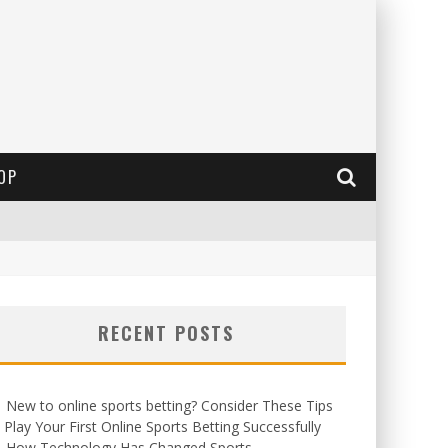
OP
RECENT POSTS
New to online sports betting? Consider These Tips
 Play Your First Online Sports Betting Successfully
How Technology Has Changed Sports