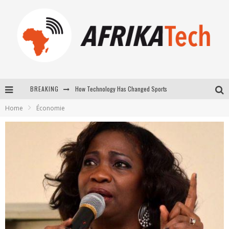
BREAKING
E-COMMERCE: FOR TABASKI, AFRIMARKET AND LEBARA DELIVER SHEEP TO AFRICA VIA INTERNET
Home
Économie
La Révolution Silencieuse : Quand Les Entrepreneurs Africains Décident de ne Plus se Taire
New to online sports betting? Consider These Tips to Play Your First Online Sports Betting Successfully
How Technology Has Changed Sports