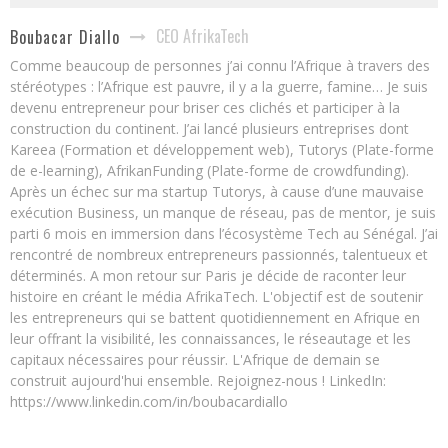
CEO AfrikaTech
Boubacar Diallo
Comme beaucoup de personnes j’ai connu l’Afrique à travers des
stéréotypes : l’Afrique est pauvre, il y a la guerre, famine… Je suis
devenu entrepreneur pour briser ces clichés et participer à la
construction du continent. J’ai lancé plusieurs entreprises dont
Kareea (Formation et développement web), Tutorys (Plate-forme
de e-learning), AfrikanFunding (Plate-forme de crowdfunding).
Après un échec sur ma startup Tutorys, à cause d’une mauvaise
exécution Business, un manque de réseau, pas de mentor, je suis
parti 6 mois en immersion dans l’écosystème Tech au Sénégal. J’ai
rencontré de nombreux entrepreneurs passionnés, talentueux et
déterminés. A mon retour sur Paris je décide de raconter leur
histoire en créant le média AfrikaTech. L'objectif est de soutenir
les entrepreneurs qui se battent quotidiennement en Afrique en
leur offrant la visibilité, les connaissances, le réseautage et les
capitaux nécessaires pour réussir. L'Afrique de demain se
construit aujourd'hui ensemble. Rejoignez-nous ! LinkedIn:
https://www.linkedin.com/in/boubacardiallo