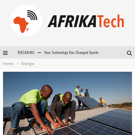
How Technology Has Changed Sports
BREAKING
E-COMMERCE: FOR TABASKI, AFRIMARKET AND LEBARA DELIVER SHEEP TO AFRICA VIA INTERNET
Home
Énergie
La Révolution Silencieuse : Quand Les Entrepreneurs Africains Décident de ne Plus se Taire
New to online sports betting? Consider These Tips to Play Your First Online Sports Betting Successfully