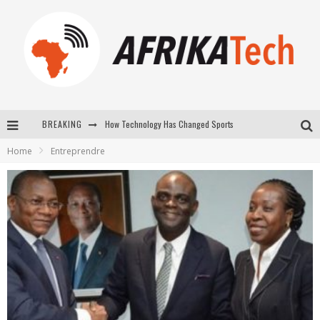
How Technology Has Changed Sports
BREAKING
E-COMMERCE: FOR TABASKI, AFRIMARKET AND LEBARA DELIVER SHEEP TO AFRICA VIA INTERNET
Home
Entreprendre
La Révolution Silencieuse : Quand Les Entrepreneurs Africains Décident de ne Plus se Taire
New to online sports betting? Consider These Tips to Play Your First Online Sports Betting Successfully