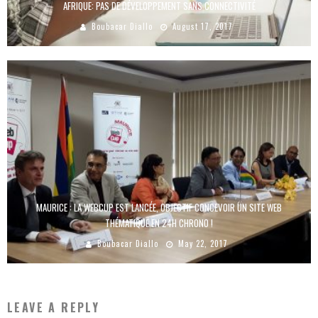
AFRIQUE: PAS DE DÉVELOPPEMENT SANS CONNECTIVITÉ
Boubacar Diallo
August 17, 2017
MAURICE : LA WEBCUP EST LANCÉE, OBJECTIF CONCEVOIR UN SITE WEB
THÉMATIQUE EN 24H CHRONO !
Boubacar Diallo
May 22, 2017
LEAVE A REPLY