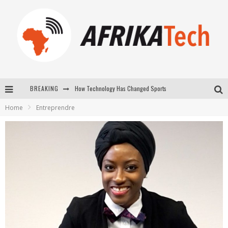
How Technology Has Changed Sports
BREAKING
E-COMMERCE: FOR TABASKI, AFRIMARKET AND LEBARA DELIVER SHEEP TO AFRICA VIA INTERNET
Home
Entreprendre
La Révolution Silencieuse : Quand Les Entrepreneurs Africains Décident de ne Plus se Taire
New to online sports betting? Consider These Tips to Play Your First Online Sports Betting Successfully