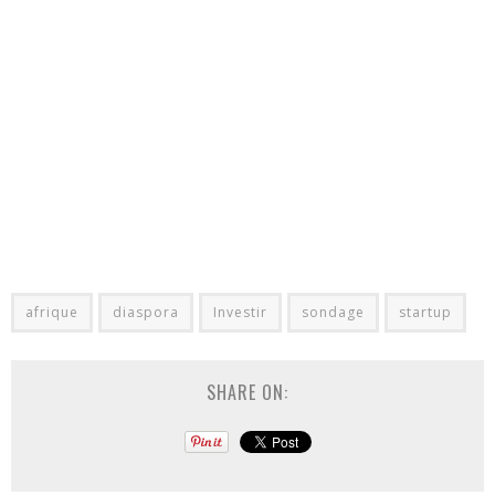
afrique
diaspora
Investir
sondage
startup
SHARE ON: