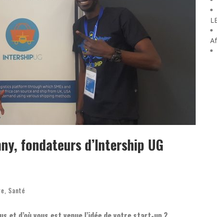
L
Af
nny, fondateurs d’Intership UG
re
,
Santé
 et d’où vous est venue l’idée de votre start-up ?