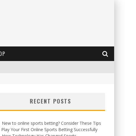
OP
RECENT POSTS
New to online sports betting? Consider These Tips
 Play Your First Online Sports Betting Successfully
How Technology Has Changed Sports