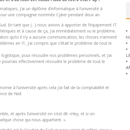
matiques, j’ai un diplôme d’informatique à l’université à
CT pour une compagnie nommée Cyber pendant deux an.
Sud. En tant que (…) nous avions à apporter de l’équipement IT
phériques et à cause de ça, j’ai immédiatement vu le problème.
alors qu’ici il n’y a aucune communication, les choses n’arrivent
to
lèmes en IT, j’ai compris que c’était le problème de tout le
a logistique, pour résoudre nos problèmes personnels, et j’ai
L
 pourrais effectivement résoudre le problème de tout le
Af
e à l’université après cela j’ai fait de la comptabilité et
ance de Neil.
ble, et après l’université on s’est dit «Hey, et si on
lque chose qui nous appartient. ».
ctivité est le Soudan du Sud un pays voisin du nôtre, nous y