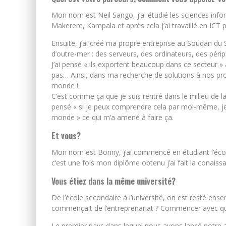
Mon nom est Neil Sango, j’ai étudié les sciences infor
Makerere, Kampala et après cela j’ai travaillé en I
Ensuite, j’ai créé ma propre entreprise au Soudan du 
d’outre-mer : des serveurs, des ordinateurs, des péri
J’ai pensé « ils exportent beaucoup dans ce secteur » 
pas… Ainsi, dans ma recherche de solutions à nos prob
monde !
C’est comme ça que je suis rentré dans le milieu de l
pensé « si je peux comprendre cela par moi-même, je
monde » ce qui m’a amené à faire ça.
Et vous?
Mon nom est Bonny, j’ai commencé en étudiant l’économi
c’est une fois mon diplôme obtenu j’ai fait la conaiss
Vous étiez dans la même université?
De l’école secondaire à l’université, on est resté ensem
commençait de l’entreprenariat ? Commencer avec que
Le premier pays dans lequel nous avons lancé notre a