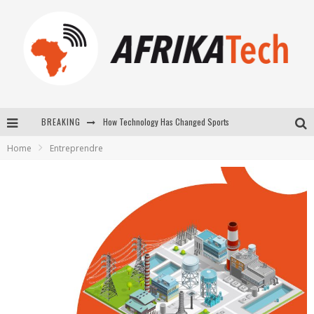
How Technology Has Changed Sports
BREAKING
E-COMMERCE: FOR TABASKI, AFRIMARKET AND LEBARA DELIVER SHEEP TO AFRICA VIA INTERNET
Home
Entreprendre
La Révolution Silencieuse : Quand Les Entrepreneurs Africains Décident de ne Plus se Taire
New to online sports betting? Consider These Tips to Play Your First Online Sports Betting Successfully