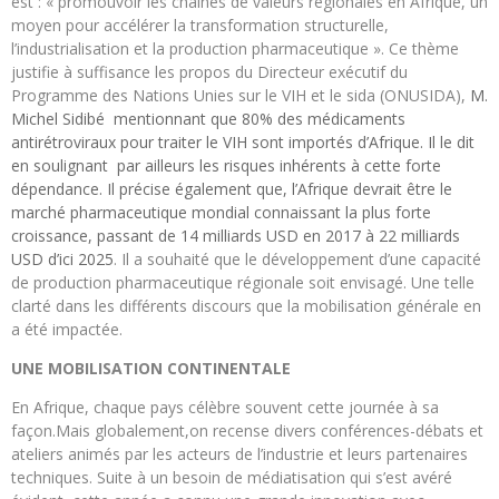
est : « promouvoir les chaînes de valeurs régionales en Afrique, un
moyen pour accélérer la transformation structurelle,
l’industrialisation et la production pharmaceutique ». Ce thème
justifie à suffisance les propos du Directeur exécutif du
Programme des Nations Unies sur le VIH et le sida (ONUSIDA),
M.
Michel Sidibé mentionnant que 80% des médicaments
antirétroviraux pour traiter le VIH sont importés d’Afrique. Il le dit
en soulignant par ailleurs les risques inhérents à cette forte
dépendance. Il précise également que, l’Afrique devrait être le
marché pharmaceutique mondial connaissant la plus forte
croissance, passant de 14 milliards USD en 2017 à 22 milliards
USD d’ici 2025
. Il a souhaité que le développement d’une capacité
de production pharmaceutique régionale soit envisagé. Une telle
clarté dans les différents discours que la mobilisation générale en
a été impactée.
UNE MOBILISATION CONTINENTALE
En Afrique, chaque pays célèbre souvent cette journée à sa
façon.Mais globalement,on recense divers conférences-débats et
ateliers animés par les acteurs de l’industrie et leurs partenaires
techniques. Suite à un besoin de médiatisation qui s’est avéré