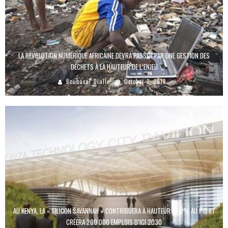
LA RÉVOLUTION NUMÉRIQUE AFRICAINE DEVRA PASSER PAR UNE GESTION DES
DÉCHETS À LA HAUTEUR DE L’ENJEU
Boubacar Diallo
October 2, 2018
AU KENYA, LA « SILICON SAVANNAH » CONTRIBUERA À HAUTEUR DE 2% AU PIB ET
CRÉERA 200 000 EMPLOIS D’ICI 2030