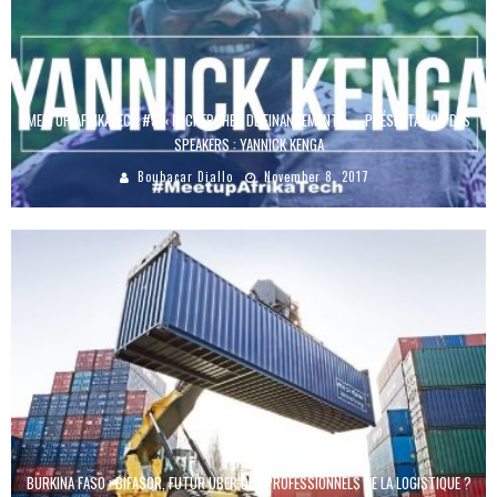
MEETUP AFRIKATECH #3 « RECHERCHES DE FINANCEMENT » – PRÉSENTATION DES
SPEAKERS : YANNICK KENGA
Boubacar Diallo
November 8, 2017
BURKINA FASO : BIFASOR, FUTUR UBER DES PROFESSIONNELS DE LA LOGISTIQUE ?