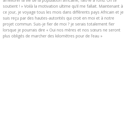
améliorer la vie de la population africaine, fais-le à fond. On te
soutient ! » Voilà la motivation ultime qu’il me fallait. Maintenant à
ce jour, je voyage tous les mois dans différents pays Africain et je
suis reçu par des hautes-autorités qui croit en moi et à notre
projet commun. Suis-je fier de moi ? je serais totalement fier
lorsque je pourrais dire « Oui nos mères et nos sœurs ne seront
plus obligés de marcher des kilomètres pour de l’eau »