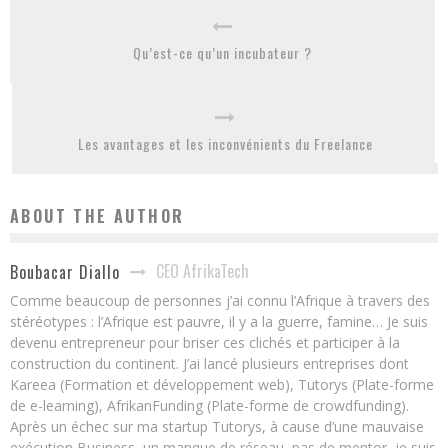
Qu’est-ce qu’un incubateur ?
Les avantages et les inconvénients du Freelance
ABOUT THE AUTHOR
CEO AfrikaTech
Boubacar Diallo
Comme beaucoup de personnes j’ai connu l’Afrique à travers des
stéréotypes : l’Afrique est pauvre, il y a la guerre, famine… Je suis
devenu entrepreneur pour briser ces clichés et participer à la
construction du continent. J’ai lancé plusieurs entreprises dont
Kareea (Formation et développement web), Tutorys (Plate-forme
de e-learning), AfrikanFunding (Plate-forme de crowdfunding).
Après un échec sur ma startup Tutorys, à cause d’une mauvaise
exécution Business, un manque de réseau, pas de mentor, je suis