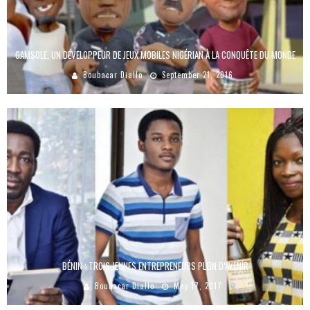
GAMSOLE, UN DÉVELOPPEUR DE JEUX MOBILES NIGÉRIAN À LA CONQUÊTE DU MONDE
Boubacar Diallo
September 21, 2016
BÉNIN : TROIS JEUNES ENTREPRENEURS PLEIN D’AVENIR
Boubacar Diallo
May 17, 2017