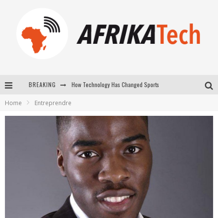
BREAKING
E-COMMERCE: FOR TABASKI, AFRIMARKET AND LEBARA DELIVER SHEEP TO AFRICA VIA INTERNET
Home
Entreprendre
La Révolution Silencieuse : Quand Les Entrepreneurs Africains Décident de ne Plus se Taire
New to online sports betting? Consider These Tips to Play Your First Online Sports Betting Successfully
How Technology Has Changed Sports