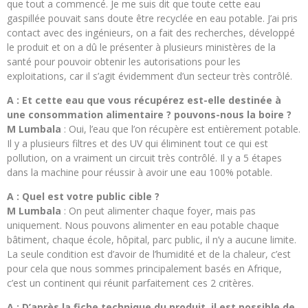
que tout a commencé. Je me suis dit que toute cette eau
gaspillée pouvait sans doute être recyclée en eau potable. J’ai pris
contact avec des ingénieurs, on a fait des recherches, développé
le produit et on a dû le présenter à plusieurs ministères de la
santé pour pouvoir obtenir les autorisations pour les
exploitations, car il s’agit évidemment d’un secteur très contrôlé.
A : Et cette eau que vous récupérez est-elle destinée à
une consommation alimentaire ? pouvons-nous la boire ?
M Lumbala
: Oui, l’eau que l’on récupère est entièrement potable.
Il y a plusieurs filtres et des UV qui éliminent tout ce qui est
pollution, on a vraiment un circuit très contrôlé. Il y a 5 étapes
dans la machine pour réussir à avoir une eau 100% potable.
A : Quel est votre public cible ?
M Lumbala
: On peut alimenter chaque foyer, mais pas
uniquement. Nous pouvons alimenter en eau potable chaque
bâtiment, chaque école, hôpital, parc public, il n’y a aucune limite.
La seule condition est d’avoir de l’humidité et de la chaleur, c’est
pour cela que nous sommes principalement basés en Afrique,
c’est un continent qui réunit parfaitement ces 2 critères.
A : D’après la fiche technique du produit, il est possible de