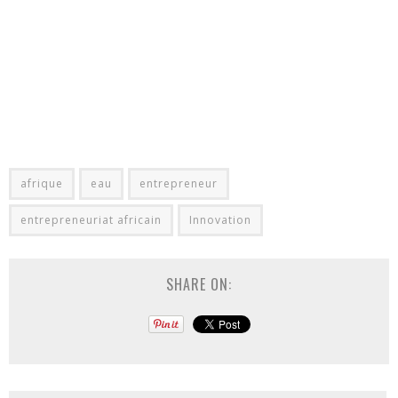
afrique
eau
entrepreneur
entrepreneuriat africain
Innovation
SHARE ON: