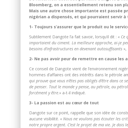
Bloomberg, on a essentiellement retenu son plan
Mais une autre chose importante est passée pres
nigérian a dispensés, et qui pourraient servir à 
1- Toujours s’assurer que le produit ou le servi
Subtilement Dangote l’a fait savoir, lorsqu’il dit : «
Ce q
importaient du ciment. La meilleure approche, ai-je pe
besoins d’infrastructures en devenant autosuffisants
», 
2- Ne pas avoir peur de remettre en cause les a
Ce conseil de Dangote vient de l’environnement nigéri
hommes d’affaires ont des intérêts dans le pétrole a
qui prouve que vous n’êtes pas obligés d’être dans ce 
de penser. Tout le monde y pense, au pétrole, au pétro
forcément y être
.» a-t-il indiqué.
3- La passion est au cœur de tout
Dangote sur ce point, rappelle que son idée de constru
aucune visibilité. «
Nous ne voulons pas écouter les crit
notre propre argent. C’est le projet de ma vie. Je dois