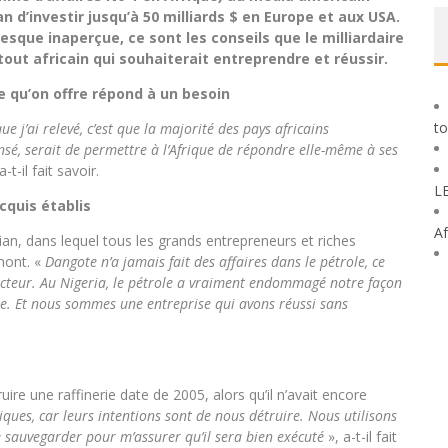
 d’investir jusqu’à 50 milliards $ en Europe et aux USA.
que inaperçue, ce sont les conseils que le milliardaire
tout africain qui souhaiterait entreprendre et réussir.
ce qu’on offre répond à un besoin
to
ue j’ai relevé, c’est que la majorité des pays africains
nsé, serait de permettre à l’Afrique de répondre elle-même à ses
a-t-il fait savoir.
L
cquis établis
Af
an, dans lequel tous les grands entrepreneurs et riches
mont. «
Dangote n’a jamais fait des affaires dans le pétrole, ce
secteur. Au Nigeria, le pétrole a vraiment endommagé notre façon
le. Et nous sommes une entreprise qui avons réussi sans
ire une raffinerie date de 2005, alors qu’il n’avait encore
iques, car leurs intentions sont de nous détruire. Nous utilisons
 le sauvegarder pour m’assurer qu’il sera bien exécuté
», a-t-il fait