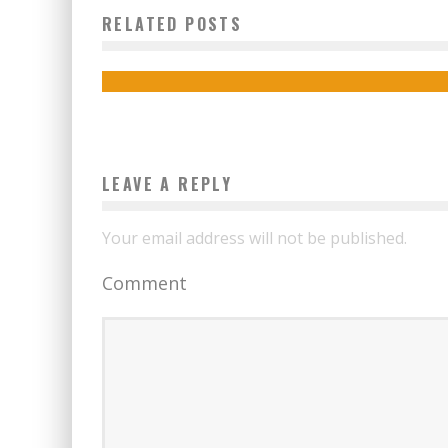
QUESTIONS À SE POSER AVANT D’INVESTIR DANS UNE
RELATED POSTS
STARTUP
Boubacar Diallo
June 29, 2017
LEAVE A REPLY
Your email address will not be published.
Comment