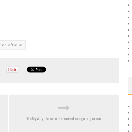
r en Afrique
GoMyWay, le site de covoiturage nigérian