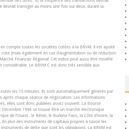
emble des titres. Et la fréquence des transactions devrait
re devrait transiger au moins une fois sur deux, durant la
 en compte toutes les sociétés cotées à la BRVM. Il est ajusté
 la cote (mais également en cas d’augmentation ou de réduction
 Marché Financier Régional. Cet indice peut aussi être modifié
 est considérable. Le BRVM C est donc très sensible aux
e toutes les 15 minutes. Ils sont automatiquement générés par
és après chaque séance de négociation. Les informations
ères, elles sont donc publiées assez souvent. La Bourse
 18 Décembre 1996 se trouve être un marché électronique
ue de l’Ouest : le Bénin, le Burkina Faso, la Côte d’Ivoire, la
o. En plus des instruments de capitaux propres à savoir les
 instruments de dette que sont les obligations. La BRVM est