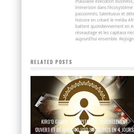
mauvaise exécution Business, 
immersion dans l’écosystème 
passionnés, talentueux et déte
histoire en créant le média Afr
battent quotidiennement en Afri
réseautage et les capitaux néc
aujourd'hui ensemble. Rejoign
RELATED POSTS
KIRO’O GAMES : LE CAPITAL EST OFFICIELLEMENT
OUVERT ET DÉJÀ 65000 USD SOUSCRITS EN 4 JOURS