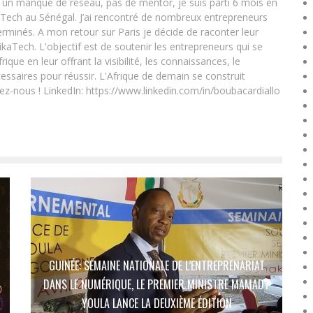
un manque de réseau, pas de mentor, je suis parti 6 mois en
Tech au Sénégal. J’ai rencontré de nombreux entrepreneurs
rminés. A mon retour sur Paris je décide de raconter leur
ikaTech. L'objectif est de soutenir les entrepreneurs qui se
que en leur offrant la visibilité, les connaissances, le
essaires pour réussir. L'Afrique de demain se construit
ez-nous ! LinkedIn: https://www.linkedin.com/in/boubacardiallo
GUINÉE: SEMAINE NATIONALE DE L’ENTREPRENARIAT
DANS LE NUMÉRIQUE, LE PREMIER MINISTRE MAMADY
YOULA LANCE LA DEUXIÈME ÉDITION