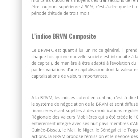
montants quotidiens moyens des transactions de l’ens
être toujours supérieure à 50%, c’est-à-dire que le tit
période d’étude de trois mois.
L’indice BRVM Composite
Le BRVM C est quant à lui un indice général. Il prend
chaque fois qu’une nouvelle société est introduite à
de capital), de manière à être adapté à l’évolution du
par les variations d’une capitalisation dont la valeur
capitalisations de valeurs importantes.
A la BRVM, les indices cotent en continu, c’est-à-dir
le système de négociation de la BRVM et sont diffus
financières étant sujettes à des modifications réguli
Régionale des Valeurs Mobilières qui a été créée le
entièrement intégré avec ses huit pays membres d’Afriq
Guinée-Bissau, le Mali, le Niger, le Sénégal et le Tog
actions, la BRVM propose l’émission et le négoce des