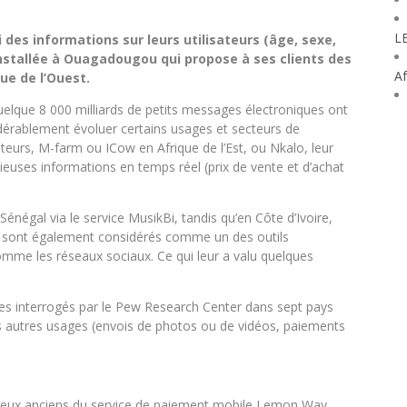
L
des informations sur leurs utilisateurs (âge, sexe,
 installée à Ouagadougou qui propose à ses clients des
Af
ue de l’Ouest.
uelque 8 000 milliards de petits messages électroniques ont
sidérablement évoluer certains usages et secteurs de
lteurs, M-farm ou ICow en Afrique de l’Est, ou Nkalo, leur
cieuses informations en temps réel (prix de vente et d’achat
énégal via le service MusikBi, tandis qu’en Côte d’Ivoire,
S sont également considérés comme un des outils
comme les réseaux sociaux. Ce qui leur a valu quelques
les interrogés par le Pew Research Center dans sept pays
les autres usages (envois de photos ou de vidéos, paiements
i de deux anciens du service de paiement mobile Lemon Way