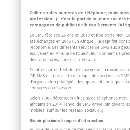
Collecter des numéros de téléphone, mais aussi 
profession…) : c’est le pari de la jeune société
campagnes de publicité ciblées à travers l’Afriq
Le SMS fête ses 25 ans en 2017 et il se porte bien. Q
été échangés en 2016 ! En Afrique, il a déjà fait con
l’économie. Les différents services de SMS aux agricu
équivalent en Afrique de l’Ouest, leur donnent de pré
des fournitures, conseils, météo…).
D’autres permettent de télécharger de la musique au S
OPISMS est une alerte de rappel de vaccins. Les SM
d’organisation privilégiés des opposants politiques, 
coupures en rétorsion.
Selon 7 000 détenteurs africains de téléphones mobi
africains en 2014, l’envoi de SMS arrive loin devant 
mobiles, surf sur les réseaux sociaux…).
Réunir plusieurs banques d’information
Au tour de la publicité de s’en saisir ? C’est le par