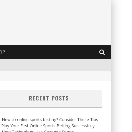
OP
RECENT POSTS
New to online sports betting? Consider These Tips
 Play Your First Online Sports Betting Successfully
How Technology Has Changed Sports