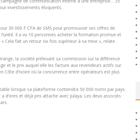
e campagne de communication interne à une entreprise… 35
sur investissements éloquents.
a pour 30 000 F CFA de SMS pour promouvoir ses offres de
l’unité. Il a vu 10 personnes acheter la formation promue et
 « Cela fait un retour six fois supérieur à sa mise », relate
range, la société prélevant sa commission sur la différence
ge et le prix auquel elle les facture aux revendeurs actifs sur
en Côte d’Ivoire où la concurrence entre opérateurs est plus
ntable lorsque sa plateforme contiendra 50 000 noms par pays.
a d’ores et déjà pris attache avec Julaya. Les deux associés
ars.