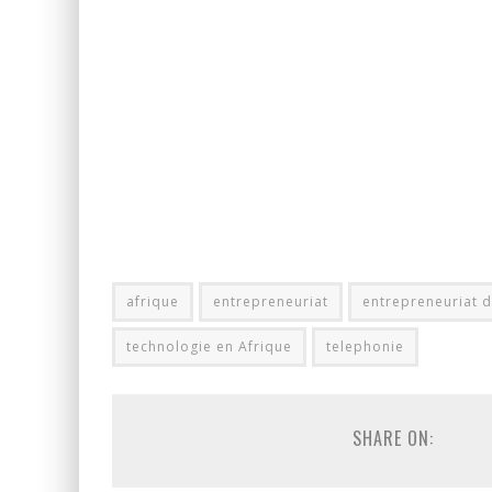
afrique
entrepreneuriat
entrepreneuriat d
technologie en Afrique
telephonie
SHARE ON: