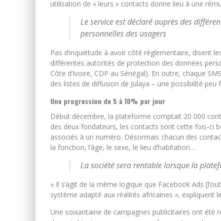
utilisation de « leurs » contacts donne lieu à une rém
Le service est déclaré auprès des différe
personnelles des usagers
Pas d’inquiétude à avoir côté réglementaire, disent le
différentes autorités de protection des données pers
Côte d’Ivoire, CDP au Sénégal). En outre, chaque SMS 
des listes de diffusion de Julaya – une possibilité pe
Une progression de 5 à 10% par jour
Début décembre, la plateforme comptait 20 000 conta
des deux fondateurs, les contacts sont cette fois-ci
associés à un numéro. Désormais chacun des contacts
la fonction, l’âge, le sexe, le lieu d’habitation…
La société sera rentable lorsque la pla
« Il s’agit de la même logique que Facebook Ads [l’out
système adapté aux réalités africaines », expliquent 
Une soixantaine de campagnes publicitaires ont été r