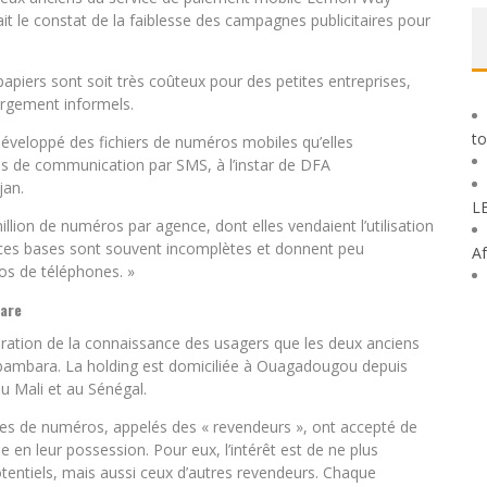
ait le constat de la faiblesse des campagnes publicitaires pour
 papiers sont soit très coûteux pour des petites entreprises,
argement informels.
to
développé des fichiers de numéros mobiles qu’elles
 de communication par SMS, à l’instar de DFA
jan.
L
llion de numéros par agence, dont elles vendaient l’utilisation
 ces bases sont souvent incomplètes et donnent peu
Af
os de téléphones. »
rare
ioration de la connaissance des usagers que les deux anciens
bambara. La holding est domiciliée à Ouagadougou depuis
au Mali et au Sénégal.
es de numéros, appelés des « revendeurs », ont accepté de
e en leur possession. Pour eux, l’intérêt est de ne plus
entiels, mais aussi ceux d’autres revendeurs. Chaque