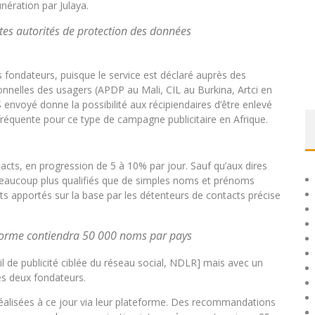
unération par Julaya.
ntes autorités de protection des données
s fondateurs, puisque le service est déclaré auprès des
onnelles des usagers (APDP au Mali, CIL au Burkina, Artci en
envoyé donne la possibilité aux récipiendaires d’être enlevé
u fréquente pour ce type de campagne publicitaire en Afrique.
cts, en progression de 5 à 10% par jour. Sauf qu’aux dires
 beaucoup plus qualifiés que de simples noms et prénoms
 apportés sur la base par les détenteurs de contacts précise
teforme contiendra 50 000 noms par pays
il de publicité ciblée du réseau social, NDLR] mais avec un
les deux fondateurs.
éalisées à ce jour via leur plateforme. Des recommandations