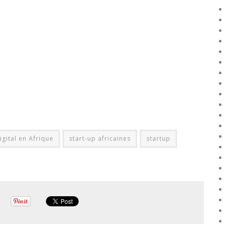
igital en Afrique
start-up africaines
startup