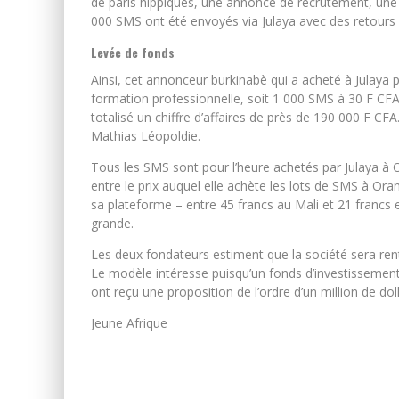
de paris hippiques, une annonce de recrutement, un
000 SMS ont été envoyés via Julaya avec des retours 
Levée de fonds
Ainsi, cet annonceur burkinabè qui a acheté à Julay
formation professionnelle, soit 1 000 SMS à 30 F CFA 
totalisé un chiffre d’affaires de près de 190 000 F CFA.
Mathias Léopoldie.
Tous les SMS sont pour l’heure achetés par Julaya à O
entre le prix auquel elle achète les lots de SMS à Oran
sa plateforme – entre 45 francs au Mali et 21 francs 
grande.
Les deux fondateurs estiment que la société sera re
Le modèle intéresse puisqu’un fonds d’investissement 
ont reçu une proposition de l’ordre d’un million de doll
Jeune Afrique