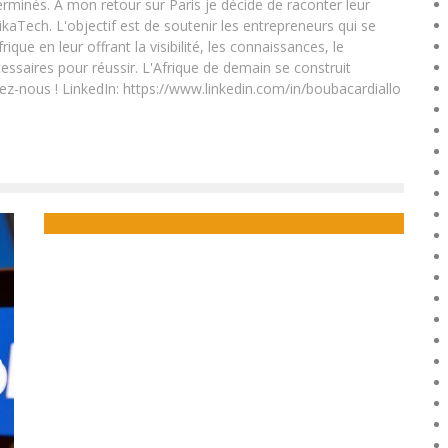
rminés. A mon retour sur Paris je décide de raconter leur
ikaTech. L'objectif est de soutenir les entrepreneurs qui se
que en leur offrant la visibilité, les connaissances, le
essaires pour réussir. L'Afrique de demain se construit
ez-nous ! LinkedIn: https://www.linkedin.com/in/boubacardiallo
LE GHANA POURRA EXPORTER DE L’ÉLECTRICITÉ DANS
QUATRE ANS, SELON LA BANQUE MONDIALE
Boubacar Diallo
May 18, 2017
C