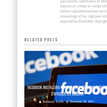
passionnés, talentueux et déte
histoire en créant le média Afr
battent quotidiennement en Afri
réseautage et les capitaux néc
aujourd'hui ensemble. Rejoign
RELATED POSTS
FACEBOOK INSTALLERA SA PREMIÈRE COMMUNAUTÉ TI
D’AFRIQUE AU NIGERIA
Boubacar Diallo
November 24, 2017