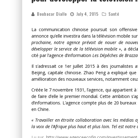
Boubacar Diallo
July 4, 2015
Santé
La communication chinoise poursuit son offensive 
annonce qu’elle investira dans la télévision mobile su
prochaine, notre agence prévoit de nouer de nouvea
développer le service de la télévision mobile »
, a décl
cité par l’agence d’information
Les Dépêches de Brazzav
Il s’adressait ce 1er juillet 2015 à des journalistes 
Beijing, capitale chinoise. Zhao Peng a expliqué qu
amélioration des nouveaux services, notamment ceux 
Créée le 7 novembre 1931, l’agence, qui appartient à l
de faire d’elle le premier mondial. Cette ambition s’
d’informations. L’agence compte plus de 20 bureaux s
en Chine.
« Travailler en étroite collaboration avec les médias
la voix de l’Afrique plus haut et plus loin. Tel est notre 
Lu sur
http://www.agenceecofin.com/investissement