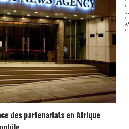
L
Af
ce des partenariats en Afrique
mobile