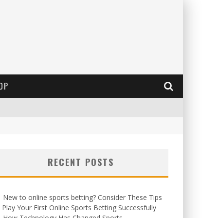
OP
RECENT POSTS
New to online sports betting? Consider These Tips
 Play Your First Online Sports Betting Successfully
How Technology Has Changed Sports