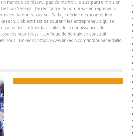
un manque de réseau, pas de mentor, je suis parti 6 mois en
Tech au Sénégal. J’ai rencontré de nombreux entrepreneurs
rminés. A mon retour sur Paris je décide de raconter leur
ikaTech. L'objectif est de soutenir les entrepreneurs qui se
que en leur offrant la visibilité, les connaissances, le
essaires pour réussir. L'Afrique de demain se construit
ez-nous ! LinkedIn: https://www.linkedin.com/in/boubacardiallo
LE GABON PRÉPARE LE SYMPOSIUM SUR LES
INDICATEURS DES TIC ORGANISÉ AU JAPON
Boubacar Diallo
November 22, 2015
S