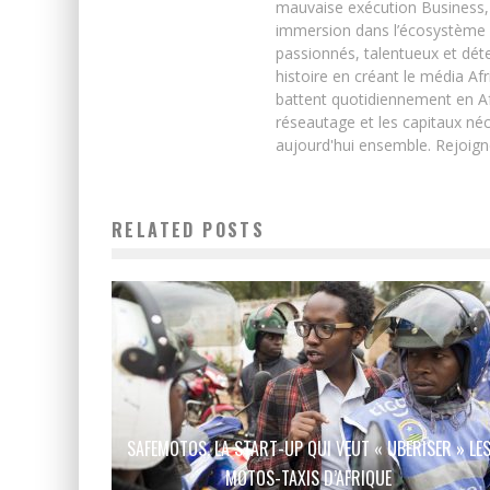
mauvaise exécution Business, 
immersion dans l’écosystème 
passionnés, talentueux et déte
histoire en créant le média Afr
battent quotidiennement en Afri
réseautage et les capitaux néc
aujourd'hui ensemble. Rejoign
RELATED POSTS
SAFEMOTOS, LA START-UP QUI VEUT « UBERISER » LE
MOTOS-TAXIS D’AFRIQUE