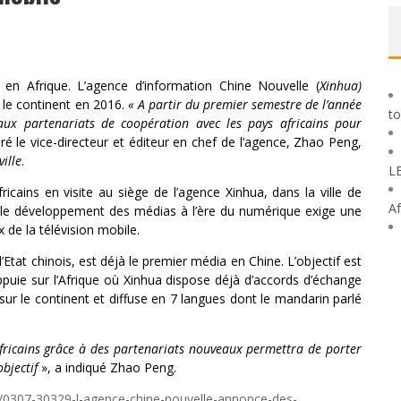
en Afrique. L’agence d’information Chine Nouvelle (
Xinhua)
r le continent en 2016.
« A partir du premier semestre de l’année
to
ux partenariats de coopération avec les pays africains pour
aré le vice-directeur et éditeur en chef de l’agence, Zhao Peng,
ille
.
L
africains en visite au siège de l’agence Xinhua, dans la ville de
Af
e le développement des médias à l’ère du numérique exige une
de la télévision mobile.
’Etat chinois, est déjà le premier média en Chine. L’objectif est
appuie sur l’Afrique où Xinhua dispose déjà d’accords d’échange
ur le continent et diffuse en 7 langues dont le mandarin parlé
 africains grâce à des partenariats nouveaux permettra de porter
objectif
», a indiqué Zhao Peng.
/0307-30329-l-agence-chine-nouvelle-annonce-des-