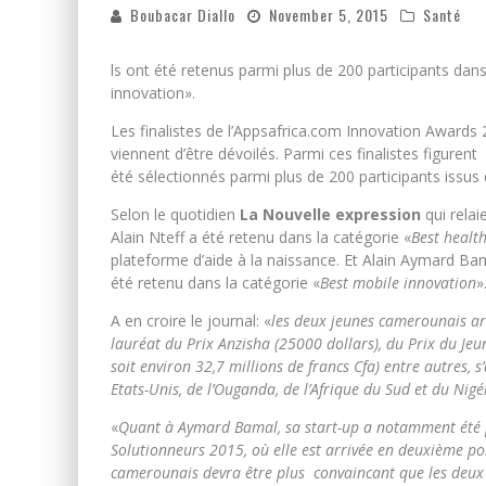
Boubacar Diallo
November 5, 2015
Santé
ls ont été retenus parmi plus de 200 participants dan
innovation».
Les finalistes de l’Appsafrica.com Innovation Awards 2
viennent d’être dévoilés. Parmi ces finalistes figure
été
sélectionnés parmi plus de 200 participants issus 
Selon le quotidien
La Nouvelle expression
qui relai
Alain Nteff a été retenu dans la catégorie «
Best healt
plateforme d’aide à la naissance. Et Alain Aymard B
été retenu dans la catégorie «
Best mobile innovation
»
A en croire le journal: «
les deux jeunes camerounais arr
lauréat du Prix Anzisha (25000 dollars), du Prix du Je
soit environ 32,7 millions de francs Cfa) entre autres, 
Etats-Unis, de l’Ouganda, de l’Afrique du Sud et du Nigé
«
Quant à Aymard Bamal, sa start-up a notamment été
Solutionneurs 2015, où elle est arrivée en deuxième pos
camerounais devra être plus convaincant que les deux 