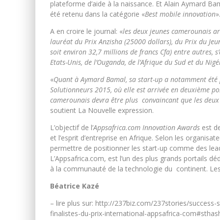
plateforme d’aide à la naissance. Et Alain Aymard B
été retenu dans la catégorie «
Best mobile innovation
»
A en croire le journal: «
les deux jeunes camerounais arr
lauréat du Prix Anzisha (25000 dollars), du Prix du Je
soit environ 32,7 millions de francs Cfa) entre autres, 
Etats-Unis, de l’Ouganda, de l’Afrique du Sud et du Nigé
«
Quant à Aymard Bamal, sa start-up a notamment été
Solutionneurs 2015, où elle est arrivée en deuxième pos
camerounais devra être plus convaincant que les deux 
soutient La Nouvelle expression.
L’objectif de l’
Appsafrica.com Innovation Awards
est de
et l’esprit d’entreprise en Afrique. Selon les organisateu
permettre de positionner les start-up comme des lead
L’Appsafrica.com, est l’un des plus grands portails dé
à la communauté de la technologie du continent. Les
Béatrice Kazé
– lire plus sur: http://237biz.com/237stories/success
finalistes-du-prix-international-appsafrica-com#stha