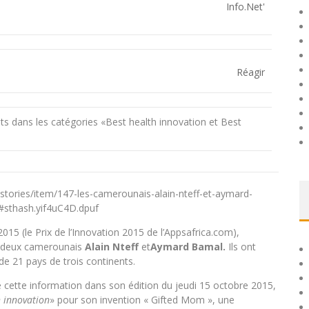
Réagir
nts dans les catégories «Best health innovation et Best
-stories/item/147-les-camerounais-alain-nteff-et-aymard-
m#sthash.yif4uC4D.dpuf
015 (le Prix de l’Innovation 2015 de l’Appsafrica.com),
nt deux camerounais
Alain Nteff
et
Aymard Bamal.
Ils ont
de 21 pays de trois continents.
e cette information dans son édition du jeudi 15 octobre 2015,
h innovation
» pour son invention « Gifted Mom », une