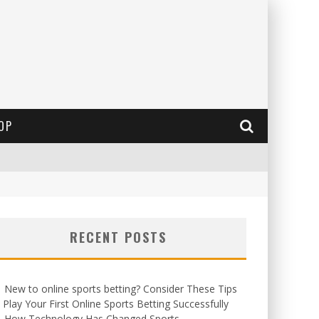
OP
RECENT POSTS
New to online sports betting? Consider These Tips
 Play Your First Online Sports Betting Successfully
How Technology Has Changed Sports