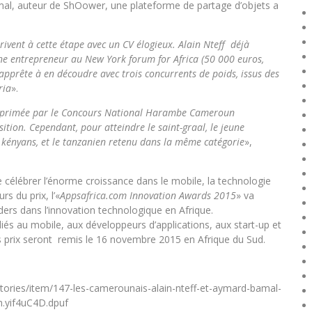
amal, auteur de ShOower, une plateforme de partage d’objets a
.
ivent à cette étape avec un CV élogieux. Alain Nteff déjà
une entrepreneur au New York forum for Africa (50 000 euros,
s’apprête à en découdre avec trois concurrents de poids, issus des
ria
».
 primée par le Concours National Harambe Cameroun
ition. Cependant, pour atteindre le saint-graal, le jeune
kényans, et le tanzanien retenu dans la même catégorie
»,
 célébrer l’énorme croissance dans le mobile, la technologie
rs du prix, l’«
Appsafrica.com Innovation Awards 2015
» va
ers dans l’innovation technologique en Afrique.
diés au mobile, aux développeurs d’applications, aux start-up et
 prix seront remis le 16 novembre 2015 en Afrique du Sud.
-stories/item/147-les-camerounais-alain-nteff-et-aymard-bamal-
sh.yif4uC4D.dpuf