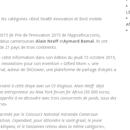
L
s les catégories «Best health innovation et Best mobile
Af
015 (le Prix de l’Innovation 2015 de l’Appsafrica.com),
nt deux camerounais
Alain Nteff
et
Aymard Bamal.
Ils ont
de 21 pays de trois continents.
e cette information dans son édition du jeudi 15 octobre 2015,
h innovation
» pour son invention « Gifted Mom », une
amal, auteur de ShOower, une plateforme de partage d’objets a
.
ivent à cette étape avec un CV élogieux. Alain Nteff déjà
une entrepreneur au New York forum for Africa (50 000 euros,
s’apprête à en découdre avec trois concurrents de poids, issus des
ria
».
 primée par le Concours National Harambe Cameroun
ition. Cependant, pour atteindre le saint-graal, le jeune
kényans, et le tanzanien retenu dans la même catégorie
»,