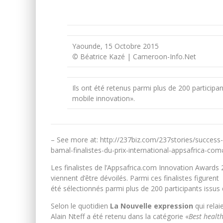
Yaounde, 15 Octobre 2015
©
Béatrice Kazé | Cameroon-Info.Net
Ils ont été retenus parmi plus de 200 participa
mobile innovation».
– See more at: http://237biz.com/237stories/success
bamal-finalistes-du-prix-international-appsafrica-co
Les finalistes de l’Appsafrica.com Innovation Awards 2
viennent d’être dévoilés. Parmi ces finalistes figure
été
sélectionnés parmi plus de 200 participants issus 
Selon le quotidien
La Nouvelle expression
qui relai
Alain Nteff a été retenu dans la catégorie «
Best healt