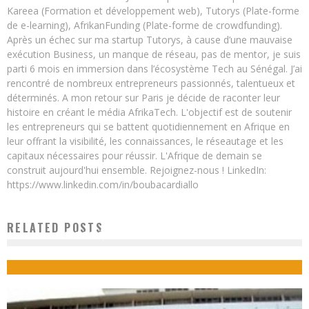
Kareea (Formation et développement web), Tutorys (Plate-forme
de e-learning), AfrikanFunding (Plate-forme de crowdfunding).
Après un échec sur ma startup Tutorys, à cause d’une mauvaise
exécution Business, un manque de réseau, pas de mentor, je suis
parti 6 mois en immersion dans l’écosystème Tech au Sénégal. J’ai
rencontré de nombreux entrepreneurs passionnés, talentueux et
déterminés. A mon retour sur Paris je décide de raconter leur
histoire en créant le média AfrikaTech. L'objectif est de soutenir
les entrepreneurs qui se battent quotidiennement en Afrique en
leur offrant la visibilité, les connaissances, le réseautage et les
capitaux nécessaires pour réussir. L'Afrique de demain se
construit aujourd'hui ensemble. Rejoignez-nous ! LinkedIn:
https://www.linkedin.com/in/boubacardiallo
RELATED POSTS
OMAR CISSÉ, L’AMBITIEUX BUSINESSMAN DE LA FINTECH
Boubacar Diallo
September 17, 2017