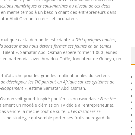
connexions numériques et sous-marines au niveau de ces deux
lié en même temps à un besoin criant des entrepreneurs dans
atar Abdi Osman à créer cet incubateur.
rmatique car la demande est criante. «
D’ici quelques années,
du secteur mais nous devons former ces jeunes en un temps
IT Talent », Samatar Abdi Osman espère former 1 000 jeunes
ue en partenariat avec Amadou Daffe, fondateur de Gebeya, un
port d’attache pour les grandes multinationales du secteur.
é de développer les TIC partout en Afrique car ces systèmes de
éveloppement
», estime Samatar Abdi Osman.
 Osman voit grand. Inspiré par l’émission rwandaise
Face the
alement un modèle d’émission TV dédié à l’entrepreneuriat.
 pas vendre la mèche tout de suite. «
Les destinées se
il. Une stratégie qui semble porter ses fruits au regard du