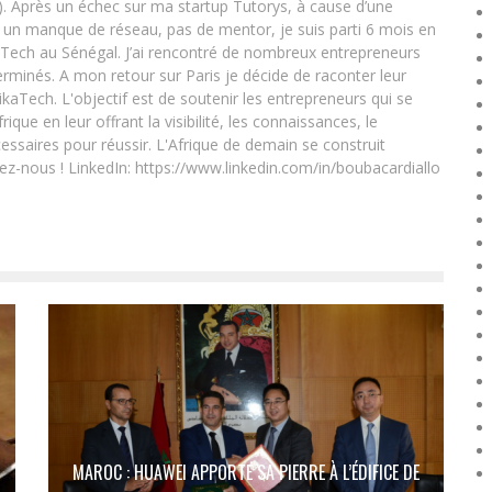
. Après un échec sur ma startup Tutorys, à cause d’une
un manque de réseau, pas de mentor, je suis parti 6 mois en
Tech au Sénégal. J’ai rencontré de nombreux entrepreneurs
rminés. A mon retour sur Paris je décide de raconter leur
ikaTech. L'objectif est de soutenir les entrepreneurs qui se
que en leur offrant la visibilité, les connaissances, le
essaires pour réussir. L'Afrique de demain se construit
ez-nous ! LinkedIn: https://www.linkedin.com/in/boubacardiallo
MAROC : HUAWEI APPORTE SA PIERRE À L’ÉDIFICE DE