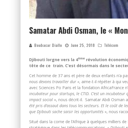
Samatar Abdi Osman, le « Mons
Boubacar Diallo
June 25, 2018
Télécom
ème
Djibouti lorgne vers la 4
révolution économiq
tête de ce train. C’est désormais dans le secte
Cet homme de 37 ans et père de deux enfants n’a pa
nous devons travailler dur »,
aime-t-il répéter à qui ve
avec Sciences Po Paris et la fondation AfricaFrance n’
incubateur pour startups, le CTID. C’est un incubateur
impact social
», nous décrit-il. Samatar Abdi Osman a u
été pris d’assaut dans tous les secteurs. Et le coût de 
que Djibouti sache saisir les opportunités
», nous racont
Situé dans la corne de l’Afrique à quelques milliers d
stratégique dans les télécommunications. «
Djibouti 