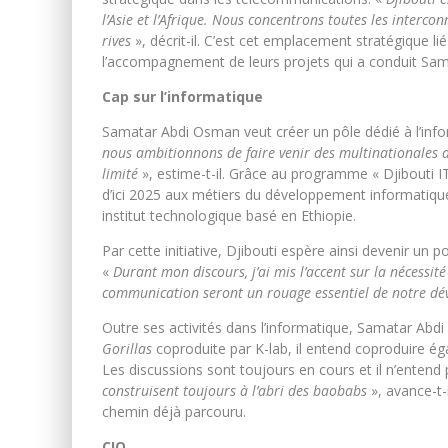
l’Asie et l’Afrique. Nous concentrons toutes les inter
rives
», décrit-il. C’est cet emplacement stratégique 
l’accompagnement de leurs projets qui a conduit Sam
Cap sur l’informatique
Samatar Abdi Osman veut créer un pôle dédié à l’info
nous ambitionnons de faire venir des multinationales 
limité
», estime-t-il. Grâce au programme « Djibouti 
d’ici 2025 aux métiers du développement informatiq
institut technologique basé en Ethiopie.
Par cette initiative, Djibouti espère ainsi devenir un 
«
Durant mon discours, j’ai mis l’accent sur la nécessit
communication seront un rouage essentiel de notre d
Outre ses activités dans l’informatique, Samatar Abdi
Gorillas
coproduite par K-lab, il entend coproduire ég
Les discussions sont toujours en cours et il n’entend
construisent toujours à l’abri des baobabs
», avance-t-
chemin déjà parcouru.
CIO