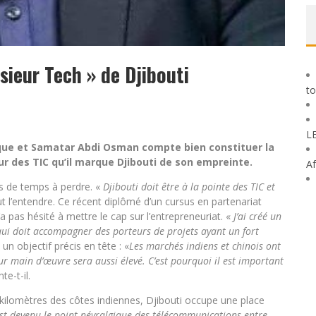
ieur Tech » de Djibouti
to
L
ue et Samatar Abdi Osman compte bien constituer la
ur des TIC qu’il marque Djibouti de son empreinte.
Af
s de temps à perdre. «
Djibouti doit être à la pointe des TIC et
ut l’entendre. Ce récent diplômé d’un cursus en partenariat
a pas hésité à mettre le cap sur l’entrepreneuriat. «
J’ai créé un
 qui doit accompagner des porteurs de projets ayant un fort
n objectif précis en tête : «
Les marchés indiens et chinois ont
leur main d’œuvre sera aussi élevé. C’est pourquoi il est important
e-t-il.
e kilomètres des côtes indiennes, Djibouti occupe une place
est devenu le point névralgique des télécommunications entre