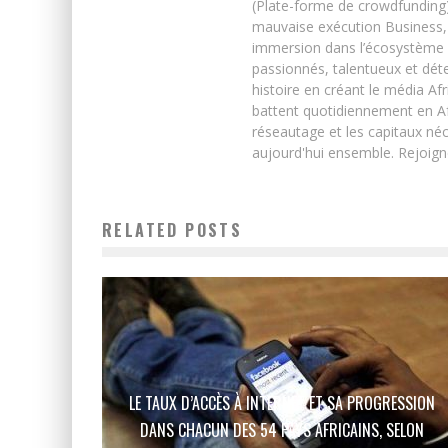
(Plate-forme de crowdfunding)
mauvaise exécution Business, 
immersion dans l’écosystème 
passionnés, talentueux et déte
histoire en créant le média Afr
battent quotidiennement en Afri
réseautage et les capitaux néc
aujourd'hui ensemble. Rejoign
RELATED POSTS
LE TAUX D’ACCÈS À INTERNET ET SA PROGRESSION
DANS CHACUN DES 54 PAYS AFRICAINS, SELON