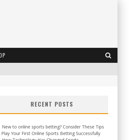
OP
RECENT POSTS
New to online sports betting? Consider These Tips
 Play Your First Online Sports Betting Successfully
How Technology Has Changed Sports