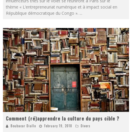
influenceurs triés sur le volet se réuniront à Paris sur le
thème « L’entrepreneuriat numérique et à impact social en
République démocratique du Congo ».
...
Comment (ré)apprendre la culture du pays cible ?
Boubacar Diallo
February 19, 2018
Divers