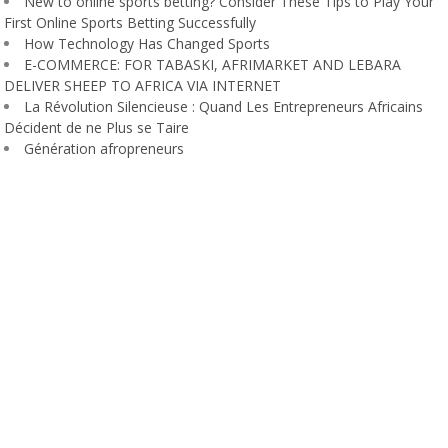
New to online sports betting? Consider These Tips to Play Your
First Online Sports Betting Successfully
How Technology Has Changed Sports
E-COMMERCE: FOR TABASKI, AFRIMARKET AND LEBARA
DELIVER SHEEP TO AFRICA VIA INTERNET
La Révolution Silencieuse : Quand Les Entrepreneurs Africains
Décident de ne Plus se Taire
Génération afropreneurs