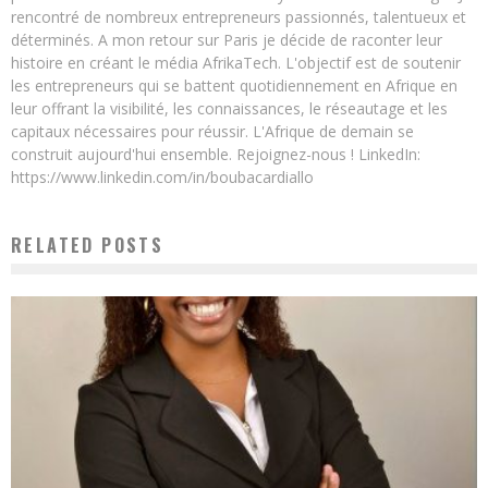
rencontré de nombreux entrepreneurs passionnés, talentueux et
déterminés. A mon retour sur Paris je décide de raconter leur
histoire en créant le média AfrikaTech. L'objectif est de soutenir
les entrepreneurs qui se battent quotidiennement en Afrique en
leur offrant la visibilité, les connaissances, le réseautage et les
capitaux nécessaires pour réussir. L'Afrique de demain se
construit aujourd'hui ensemble. Rejoignez-nous ! LinkedIn:
https://www.linkedin.com/in/boubacardiallo
RELATED POSTS