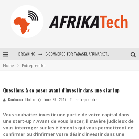
BREAKING
E-COMMERCE: FOR TABASKI, AFRIMARKET AND LEBARA DELIVER SHEEP TO AFRICA VIA INTERNET
Home
Entreprendre
La Révolution Silencieuse : Quand Les Entrepreneurs Africains Décident de ne Plus se Taire
New to online sports betting? Consider These Tips to Play Your First Online Sports Betting Successfully
Questions à se poser avant d’investir dans une startup
How Technology Has Changed Sports
Boubacar Diallo
June 29, 2017
Entreprendre
Vous souhaitez investir une partie de votre capital dans
une start-up ? Avant de vous lancer, il s’avère judicieux de
vous interroger sur les éléments qui vous permettront de
confirmer ou d’infirmer votre désir d’investir dans une